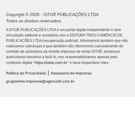
Copyright © 2026 - ISTOÉ PUBLICAÇÕES LTDA
Todos os direitos reservados.
A ISTOÉ PUBLICAÇÕES LTDA é um portal digital independente e sem
vinculação editorial e societária com a EDITORA TRES COMÉRCIO DE
PUBLICACÕES LTDA (recuperação judicial). Informamos também que não
realizamos cobranças e que também não oferecemos cancelamento do
contrato de assinatura da revista impressa de nome ISTOÉ, tampouco
autorizamos terceiros a fazê-lo, nos responsabilizamos apenas pelo
https://istoe.com.br
conteúdo digital “
” e seus respectivos sites.
|
Política de Privacidade
Assessoria de Imprensa:
grupoentre.imprensa@agenciafr.com.br