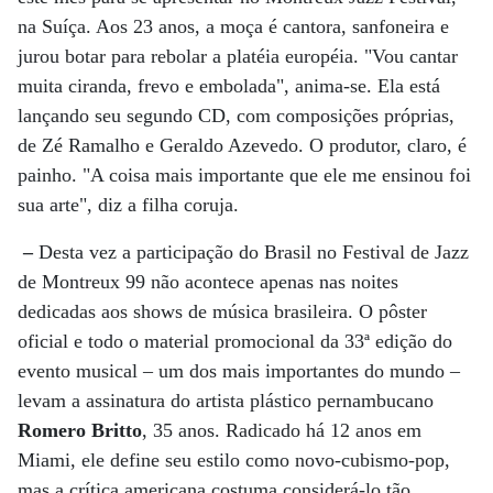
na Suíça. Aos 23 anos, a moça é cantora, sanfoneira e
jurou botar para rebolar a platéia européia. "Vou cantar
muita ciranda, frevo e embolada", anima-se. Ela está
lançando seu segundo CD, com composições próprias,
de Zé Ramalho e Geraldo Azevedo. O produtor, claro, é
painho. "A coisa mais importante que ele me ensinou foi
sua arte", diz a filha coruja.
–
Desta vez a participação do Brasil no Festival de Jazz
de Montreux 99 não acontece apenas nas noites
dedicadas aos shows de música brasileira. O pôster
oficial e todo o material promocional da 33ª edição do
evento musical – um dos mais importantes do mundo –
levam a assinatura do artista plástico pernambucano
Romero Britto
, 35 anos. Radicado há 12 anos em
Miami, ele define seu estilo como novo-cubismo-pop,
mas a crítica americana costuma considerá-lo tão