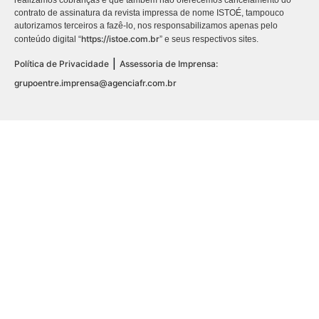
realizamos cobranças e que também não oferecemos cancelamento do
contrato de assinatura da revista impressa de nome ISTOÉ, tampouco
autorizamos terceiros a fazê-lo, nos responsabilizamos apenas pelo
https://istoe.com.br
conteúdo digital “
” e seus respectivos sites.
|
Política de Privacidade
Assessoria de Imprensa:
grupoentre.imprensa@agenciafr.com.br