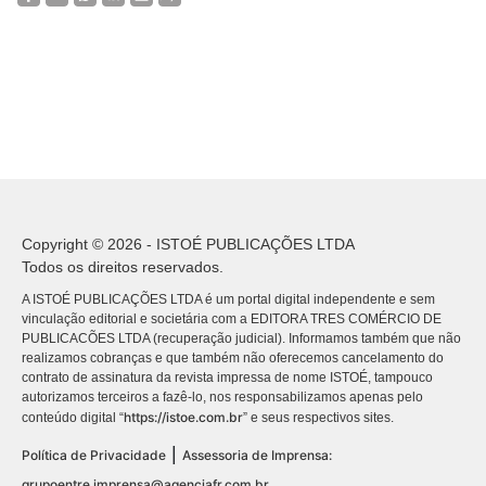
Copyright © 2026 - ISTOÉ PUBLICAÇÕES LTDA
Todos os direitos reservados.
A ISTOÉ PUBLICAÇÕES LTDA é um portal digital independente e sem
vinculação editorial e societária com a EDITORA TRES COMÉRCIO DE
PUBLICACÕES LTDA (recuperação judicial). Informamos também que não
realizamos cobranças e que também não oferecemos cancelamento do
contrato de assinatura da revista impressa de nome ISTOÉ, tampouco
autorizamos terceiros a fazê-lo, nos responsabilizamos apenas pelo
https://istoe.com.br
conteúdo digital “
” e seus respectivos sites.
|
Política de Privacidade
Assessoria de Imprensa:
grupoentre.imprensa@agenciafr.com.br