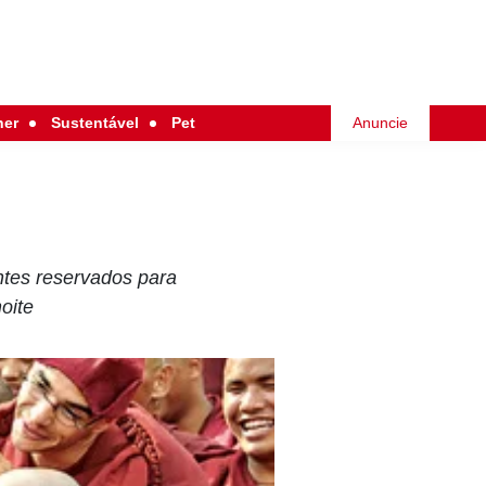
her
Sustentável
Pet
Anuncie
ntes reservados para
oite