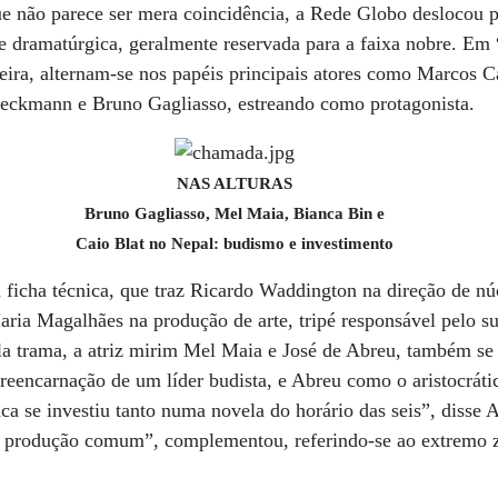
e não parece ser mera coincidência, a Rede Globo deslocou p
te dramatúrgica, geralmente reservada para a faixa nobre. Em
eira, alternam-se nos papéis principais atores como Marcos 
Dieckmann e Bruno Gagliasso, estreando como protagonista.
NAS ALTURAS
Bruno Gagliasso, Mel Maia, Bianca Bin e
Caio Blat no Nepal: budismo e investimento
a ficha técnica, que traz Ricardo Waddington na direção de 
ria Magalhães na produção de arte, tripé responsável pelo s
ela trama, a atriz mirim Mel Maia e José de Abreu, também s
 reencarnação de um líder budista, e Abreu como o aristocráti
a se investiu tanto numa novela do horário das seis”, disse
ma produção comum”, complementou, referindo-se ao extremo z