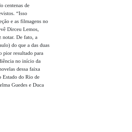
do centenas de
vistos. “Isso
reção e as filmagens no
tevê Dirceu Lemos,
 notar. De fato, a
aulo) do que a das duas
 pior resultado para
iência no início da
novelas dessa faixa
o Estado do Rio de
 Thelma Guedes e Duca