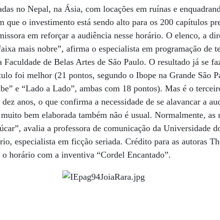
vadas no Nepal, na Ásia, com locações em ruínas e enquadran
m que o investimento está sendo alto para os 200 capítulos pre
missora em reforçar a audiência nesse horário. O elenco, a di
 faixa mais nobre”, afirma o especialista em programação de 
a Faculdade de Belas Artes de São Paulo. O resultado já se faz
tulo foi melhor (21 pontos, segundo o Ibope na Grande São P
ibe” e “Lado a Lado”, ambas com 18 pontos). Mas é o terceiro
 dez anos, o que confirma a necessidade de se alavancar a aud
ca muito bem elaborada também não é usual. Normalmente, as 
car”, avalia a professora de comunicação da Universidade d
ório, especialista em ficção seriada. Crédito para as autoras
 o horário com a inventiva “Cordel Encantado”.