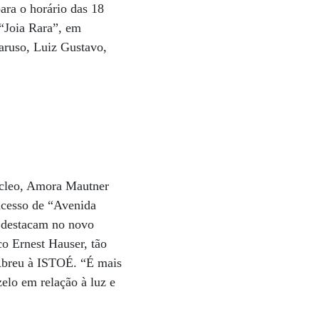
ara o horário das 18
 “Joia Rara”, em
Caruso, Luiz Gustavo,
núcleo, Amora Mautner
ucesso de “Avenida
e destacam no novo
co Ernest Hauser, tão
 Abreu à ISTOÉ. “É mais
elo em relação à luz e