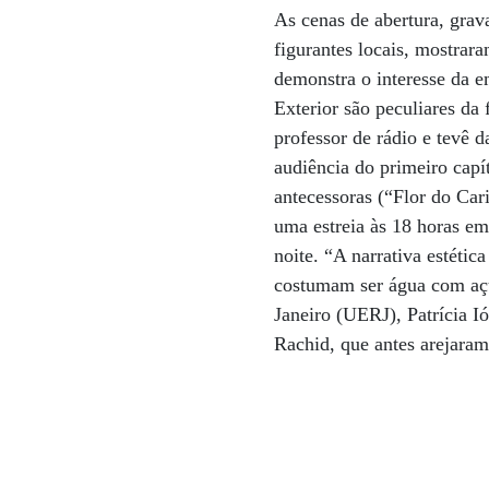
As cenas de abertura, gra
figurantes locais, mostrara
demonstra o interesse da e
Exterior são peculiares da
professor de rádio e tevê d
audiência do primeiro capí
antecessoras (“Flor do Car
uma estreia às 18 horas em
noite. “A narrativa estéti
costumam ser água com açú
Janeiro (UERJ), Patrícia I
Rachid, que antes arejaram