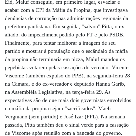
Eid, Maluf conseguiu, em primeiro lugar, esvaziar e
acabar com a CPI da Máfia da Propina, que investigava
denúncias de corrupção nas administrações regionais da
prefeitura paulistana. Em seguida, "salvou" Pitta, o ex-
aliado, do impeachment pedido pelo PT e pelo PSDB.
Finalmente, para tentar melhorar a imagem de seu
partido e mostrar à população que o escândalo da máfia
da propina não terminaria em pizza, Maluf mandou os
pepebistas votarem pelas cassações do vereador Vicente
Viscome (também expulso do PPB), na segunda-feira 28
na Câmara, e do ex-vereador e deputado Hanna Garib,
na Assembléia Legislativa, na terça-feira 29. As
expectativas são de que mais dois governistas envolvidos
na máfia da propina sejam "sacrificados": Maeli
Vergniano (sem partido) e José Izar (PFL). Na semana
passada, Pitta também deu o sinal verde para a cassação
de Viscome após reunião com a bancada do governo.