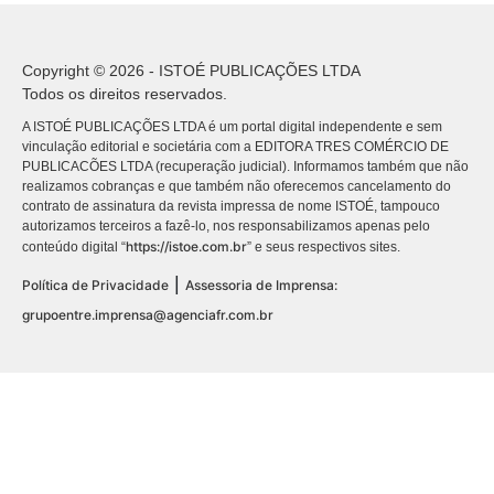
Copyright © 2026 - ISTOÉ PUBLICAÇÕES LTDA
Todos os direitos reservados.
A ISTOÉ PUBLICAÇÕES LTDA é um portal digital independente e sem
vinculação editorial e societária com a EDITORA TRES COMÉRCIO DE
PUBLICACÕES LTDA (recuperação judicial). Informamos também que não
realizamos cobranças e que também não oferecemos cancelamento do
contrato de assinatura da revista impressa de nome ISTOÉ, tampouco
autorizamos terceiros a fazê-lo, nos responsabilizamos apenas pelo
https://istoe.com.br
conteúdo digital “
” e seus respectivos sites.
|
Política de Privacidade
Assessoria de Imprensa:
grupoentre.imprensa@agenciafr.com.br