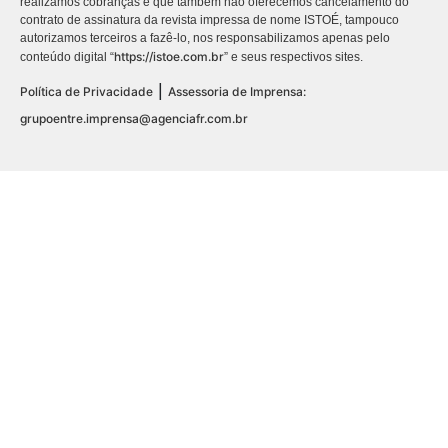
realizamos cobranças e que também não oferecemos cancelamento do
contrato de assinatura da revista impressa de nome ISTOÉ, tampouco
autorizamos terceiros a fazê-lo, nos responsabilizamos apenas pelo
https://istoe.com.br
conteúdo digital “
” e seus respectivos sites.
|
Política de Privacidade
Assessoria de Imprensa:
grupoentre.imprensa@agenciafr.com.br