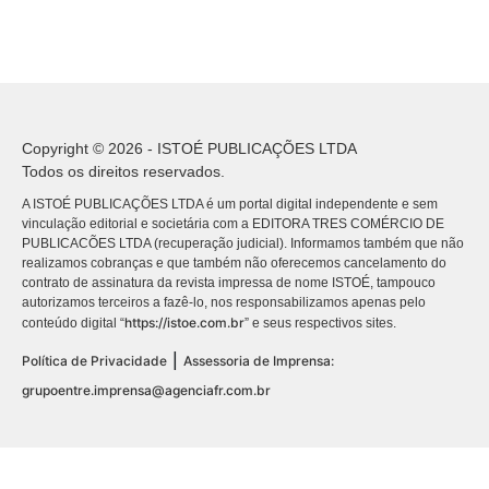
Copyright © 2026 - ISTOÉ PUBLICAÇÕES LTDA
Todos os direitos reservados.
A ISTOÉ PUBLICAÇÕES LTDA é um portal digital independente e sem
vinculação editorial e societária com a EDITORA TRES COMÉRCIO DE
PUBLICACÕES LTDA (recuperação judicial). Informamos também que não
realizamos cobranças e que também não oferecemos cancelamento do
contrato de assinatura da revista impressa de nome ISTOÉ, tampouco
autorizamos terceiros a fazê-lo, nos responsabilizamos apenas pelo
https://istoe.com.br
conteúdo digital “
” e seus respectivos sites.
|
Política de Privacidade
Assessoria de Imprensa:
grupoentre.imprensa@agenciafr.com.br