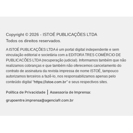
Copyright © 2026 - ISTOÉ PUBLICAÇÕES LTDA
Todos os direitos reservados.
A ISTOÉ PUBLICAÇÕES LTDA é um portal digital independente e sem
vinculação editorial e societária com a EDITORA TRES COMÉRCIO DE
PUBLICACÕES LTDA (recuperação judicial). Informamos também que não
realizamos cobranças e que também não oferecemos cancelamento do
contrato de assinatura da revista impressa de nome ISTOÉ, tampouco
autorizamos terceiros a fazê-lo, nos responsabilizamos apenas pelo
https://istoe.com.br
conteúdo digital “
” e seus respectivos sites.
|
Política de Privacidade
Assessoria de Imprensa:
grupoentre.imprensa@agenciafr.com.br