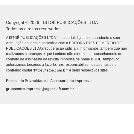
Copyright © 2026 - ISTOÉ PUBLICAÇÕES LTDA
Todos os direitos reservados.
A ISTOÉ PUBLICAÇÕES LTDA é um portal digital independente e sem
vinculação editorial e societária com a EDITORA TRES COMÉRCIO DE
PUBLICACÕES LTDA (recuperação judicial). Informamos também que não
realizamos cobranças e que também não oferecemos cancelamento do
contrato de assinatura da revista impressa de nome ISTOÉ, tampouco
autorizamos terceiros a fazê-lo, nos responsabilizamos apenas pelo
https://istoe.com.br
conteúdo digital “
” e seus respectivos sites.
|
Política de Privacidade
Assessoria de Imprensa:
grupoentre.imprensa@agenciafr.com.br