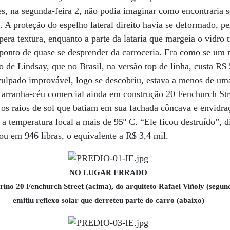
s, na segunda-feira 2, não podia imaginar como encontraria 
. A proteção do espelho lateral direito havia se deformado, pe
ra textura, enquanto a parte da lataria que margeia o vidro t
ponto de quase se desprender da carroceria. Era como se um 
ão de Lindsay, que no Brasil, na versão top de linha, custa R
 culpado improvável, logo se descobriu, estava a menos de um
 o arranha-céu comercial ainda em construção 20 Fenchurch 
a os raios de sol que batiam em sua fachada côncava e envidra
 a temperatura local a mais de 95º C. “Ele ficou destruído”, 
cou em 946 libras, o equivalente a R$ 3,4 mil.
NO LUGAR ERRADO
drino 20 Fenchurch Street (acima), do arquiteto Rafael Viñoly (segun
emitiu reflexo solar que derreteu parte do carro (abaixo)