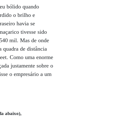
seu bólido quando
rdido o brilho e
raseiro havia se
maçarico tivesse sido
$ 540 mil. Mas de onde
a quadra de distância
Street. Como uma enorme
çada justamente sobre o
disse o empresário a um
da abaixo),