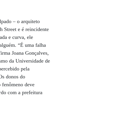
lpado – o arquiteto
 Street e é reincidente
ada e curva, ele
 alguém. “É uma falha
afirma Joana Gonçalves,
ismo da Universidade de
percebido pela
 Os donos do
 o fenômeno deve
rdo com a prefeitura