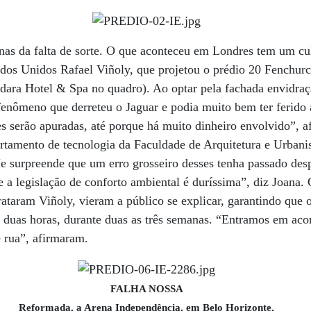
nas da falta de sorte. O que aconteceu em Londres tem um cu
dos Unidos Rafael Viñoly, que projetou o prédio 20 Fenchurch
dara Hotel & Spa no quadro). Ao optar pela fachada envidraç
 fenômeno que derreteu o Jaguar e podia muito bem ter ferido
es serão apuradas, até porque há muito dinheiro envolvido”, 
artamento de tecnologia da Faculdade de Arquitetura e Urban
surpreende que um erro grosseiro desses tenha passado des
e a legislação de conforto ambiental é duríssima”, diz Joana.
ataram Viñoly, vieram a público se explicar, garantindo que
r duas horas, durante duas as três semanas. “Entramos em aco
e rua”, afirmaram.
FALHA NOSSA
Reformada, a Arena Independência, em Belo Horizonte,