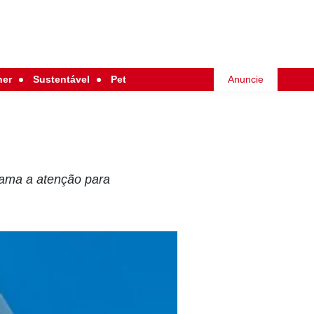
her
Sustentável
Pet
Anuncie
hama a atenção para