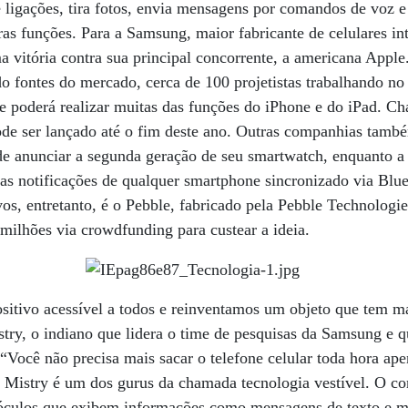
e ligações, tira fotos, envia mensagens por comandos de voz e
ras funções. Para a Samsung, maior fabricante de celulares in
 vitória contra sua principal concorrente, a americana Appl
o fontes do mercado, cerca de 100 projetistas trabalhando n
ue poderá realizar muitas das funções do iPhone e do iPad. 
pode ser lançado até o fim deste ano. Outras companhias tam
de anunciar a segunda geração de seu smartwatch, enquanto
as notificações de qualquer smartphone sincronizado via Blu
vos, entretanto, é o Pebble, fabricado pela Pebble Technolog
ilhões via crowdfunding para custear a ideia.
sitivo acessível a todos e reinventamos um objeto que tem m
try, o indiano que lidera o time de pesquisas da Samsung e qu
Você não precisa mais sacar o telefone celular toda hora ape
 Mistry é um dos gurus da chamada tecnologia vestível. O c
óculos que exibem informações como mensagens de texto e m