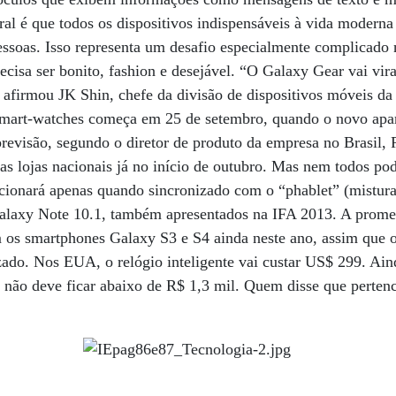
eral é que todos os dispositivos indispensáveis à vida moderna
essoas. Isso representa um desafio especialmente complicado 
recisa ser bonito, fashion e desejável. “O Galaxy Gear vai vi
afirmou JK Shin, chefe da divisão de dispositivos móveis d
s smart-watches começa em 25 de setembro, quando o novo ap
evisão, segundo o diretor de produto da empresa no Brasil, 
as lojas nacionais já no início de outubro. Mas nem todos p
cionará apenas quando sincronizado com o “phablet” (mistura
Galaxy Note 10.1, também apresentados na IFA 2013. A prome
m os smartphones Galaxy S3 e S4 ainda neste ano, assim que 
izado. Nos EUA, o relógio inteligente vai custar US$ 299. Ai
s não deve ficar abaixo de R$ 1,3 mil. Quem disse que perten