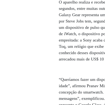
O aparelho realiza e receb
segundos, entre muitas out
Galaxy Gear representa uma
por Steve Jobs tem, segund
um dispositivo de pulso q
de iWatch, o dispositivo 
empreitada: a Sony acaba 
Toq, um relógio que exibe 
conhecido desses dispositi
arrecadou mais de US$ 10 m
“Queríamos fazer um dispo
idade”, afirmou Pranav Mis
concepção do smartwatch. “
mensagens”, exemplificou.
expoente o Google Glass, 