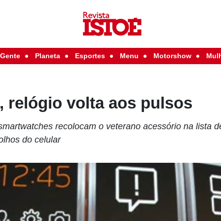
Gente
Planeta
Esportes
Menu
Motorshow
Mul
 relógio volta aos pulsos
smartwatches recolocam o veterano acessório na lista 
olhos do celular