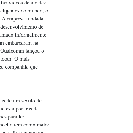
 faz vídeos de até dez
teligentes do mundo, o
e. A empresa fundada
o desenvolvimento de
Chamado informalmente
bém embarcaram na
 a Qualcomm lançou o
etooth. O mais
ies, companhia que
ais de um século de
e está por trás da
nas para ler
onceito tem como maior
apas diretamente no