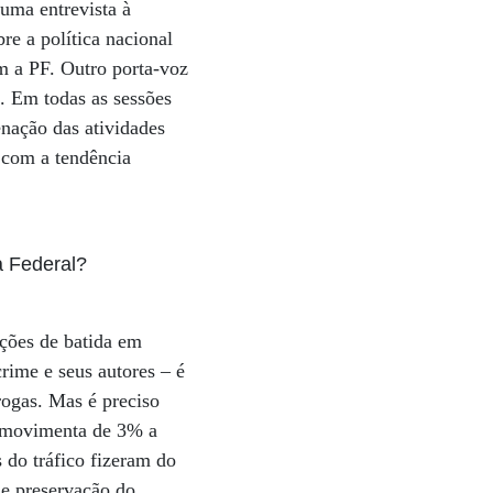
uma entrevista à
e a política nacional
m a PF. Outro porta-voz
. Em todas as sessões
enação das atividades
e com a tendência
a Federal?
ações de batida em
crime e seus autores – é
rogas. Mas é preciso
e movimenta de 3% a
 do tráfico fizeram do
de preservação do