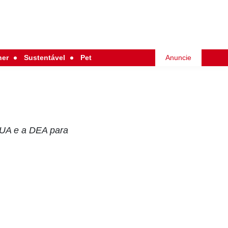
her
Sustentável
Pet
Anuncie
 EUA e a DEA para