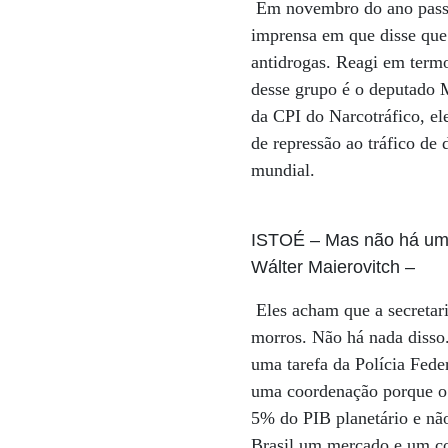
Em novembro do ano passado
imprensa em que disse que 
antidrogas. Reagi em termo
desse grupo é o deputado M
da CPI do Narcotráfico, el
de repressão ao tráfico de
mundial.
ISTOÉ
– Mas não há uma 
Wálter Maierovitch
–
Eles acham que a secretari
morros. Não há nada disso. 
uma tarefa da Polícia Fede
uma coordenação porque o 
5% do PIB planetário e não
Brasil um mercado e um co