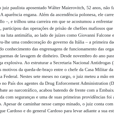
o juiz paulista aposentado Wálter Maierovitch, 52 anos, não f
. A aparência engana. Além da ascendência polonesa, ele car
llo –, e trilhou uma carreira em que se acostumou a enfrentar
, participou das operações de prisão de chefões mafiosos qu
 na luta antimáfia, ao lado de juízes como Giovanni Falcone 
eu-lhe uma condecoração do governo da Itália – a primeira d
ndo conhecimento das engrenagens de funcionamento das orga
squemas de lavagem de dinheiro. Desde novembro do ano passa
a explosiva. Ao estruturar a Secretaria Nacional Antidrogas 
s motivos da queda-de-braço entre o chefe da Casa Militar da 
ia Federal. Nestes sete meses no cargo, o juiz meteu a mão e
ito no País dos agentes da Drug Enforcement Administration (
bate ao narcotráfico, acabou batendo de frente com a Emba
nda com seguranças e uma de suas primeiras providências foi 
ico. Apesar de caminhar nesse campo minado, o juiz conta com
ue Cardoso e do general Cardoso para levar adiante a sua es