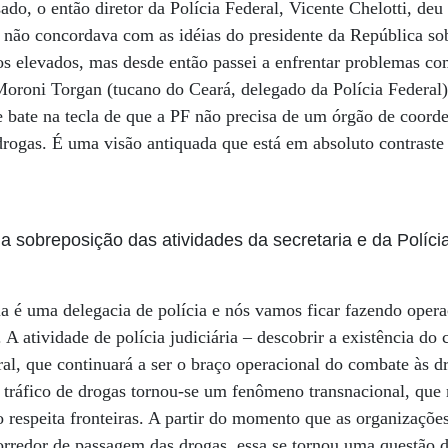
, o então diretor da Polícia Federal, Vicente Chelotti, deu 
não concordava com as idéias do presidente da República sobr
s elevados, mas desde então passei a enfrentar problemas co
oroni Torgan (tucano do Ceará, delegado da Polícia Federal)
e bate na tecla de que a PF não precisa de um órgão de coord
 drogas. É uma visão antiquada que está em absoluto contrast
sobreposição das atividades da secretaria e da Políci
a é uma delegacia de polícia e nós vamos ficar fazendo oper
A atividade de polícia judiciária – descobrir a existência do 
ral, que continuará a ser o braço operacional do combate às d
tráfico de drogas tornou-se um fenômeno transnacional, qu
 respeita fronteiras. A partir do momento que as organizações
rredor de passagem das drogas, essa se tornou uma questão 