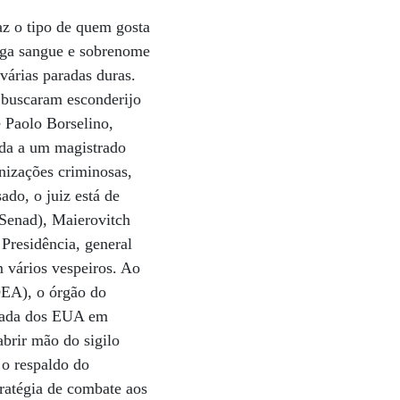
az o tipo de quem gosta
rega sangue e sobrenome
 várias paradas duras.
e buscaram esconderijo
e Paolo Borselino,
ada a um magistrado
nizações criminosas,
do, o juiz está de
(Senad), Maierovitch
Presidência, general
m vários vespeiros. Ao
DEA), o órgão do
ixada dos EUA em
abrir mão do sigilo
 o respaldo do
tratégia de combate aos