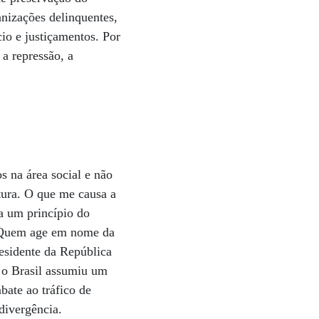
anizações delinquentes,
cio e justiçamentos. Por
 a repressão, a
s na área social e não
tura. O que me causa a
 a um princípio do
e. Quem age em nome da
residente da República
 o Brasil assumiu um
bate ao tráfico de
divergência.