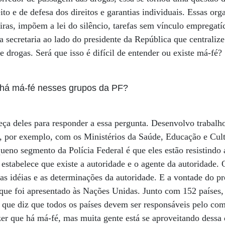
to e de defesa dos direitos e garantias individuais. Essas org
iras, impõem a lei do silêncio, tarefas sem vínculo empregatí
 secretaria ao lado do presidente da República que centralize
 drogas. Será que isso é difícil de entender ou existe má-fé?
 há má-fé nesses grupos da PF?
beça deles para responder a essa pergunta. Desenvolvo trabalho
 por exemplo, com os Ministérios da Saúde, Educação e Cul
ueno segmento da Polícia Federal é que eles estão resistindo
 estabelece que existe a autoridade e o agente da autoridad
as idéias e as determinações da autoridade. E a vontade do p
 que foi apresentado às Nações Unidas. Junto com 152 países,
que diz que todos os países devem ser responsáveis pelo com
zer que há má-fé, mas muita gente está se aproveitando dessa 