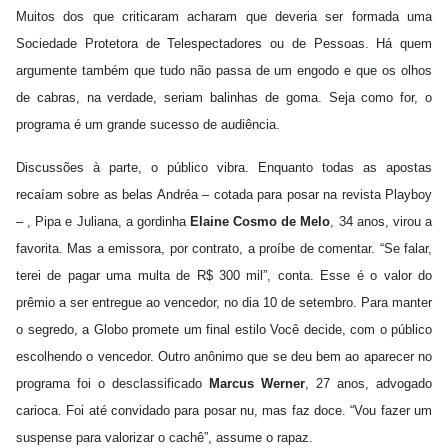
Muitos dos que criticaram acharam que deveria ser formada uma
Sociedade Protetora de Telespectadores ou de Pessoas. Há quem
argumente também que tudo não passa de um engodo e que os olhos
de cabras, na verdade, seriam balinhas de goma. Seja como for, o
programa é um grande sucesso de audiência.
Discussões à parte, o público vibra. Enquanto todas as apostas
recaíam sobre as belas Andréa – cotada para posar na revista Playboy
– , Pipa e Juliana, a gordinha
Elaine Cosmo de Melo
, 34 anos, virou a
favorita. Mas a emissora, por contrato, a proíbe de comentar. “Se falar,
terei de pagar uma multa de R$ 300 mil”, conta. Esse é o valor do
prêmio a ser entregue ao vencedor, no dia 10 de setembro. Para manter
o segredo, a Globo promete um final estilo Você decide, com o público
escolhendo o vencedor. Outro anônimo que se deu bem ao aparecer no
programa foi o desclassificado
Marcus Werner
, 27 anos, advogado
carioca. Foi até convidado para posar nu, mas faz doce. “Vou fazer um
suspense para valorizar o cachê”, assume o rapaz.