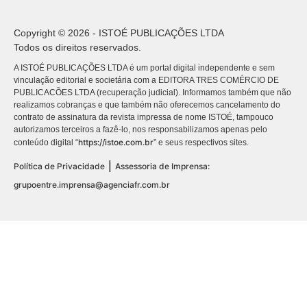
Copyright © 2026 - ISTOÉ PUBLICAÇÕES LTDA
Todos os direitos reservados.
A ISTOÉ PUBLICAÇÕES LTDA é um portal digital independente e sem
vinculação editorial e societária com a EDITORA TRES COMÉRCIO DE
PUBLICACÕES LTDA (recuperação judicial). Informamos também que não
realizamos cobranças e que também não oferecemos cancelamento do
contrato de assinatura da revista impressa de nome ISTOÉ, tampouco
autorizamos terceiros a fazê-lo, nos responsabilizamos apenas pelo
https://istoe.com.br
conteúdo digital “
” e seus respectivos sites.
|
Política de Privacidade
Assessoria de Imprensa:
grupoentre.imprensa@agenciafr.com.br