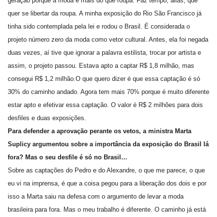
geração porque a moda é mais do que roupa. Faz tempo, aliás, que
quer se libertar da roupa.
A minha exposição do Rio São Francisco já
tinha sido contemplada pela lei e rodou o Brasil. É considerada o
projeto número zero da moda como vetor cultural. Antes, ela foi negada
duas vezes, aí tive que ignorar a palavra estilista, trocar por artista e
assim, o projeto passou. Estava apto a captar R$ 1,8 milhão, mas
consegui R$ 1,2 milhão.
O que quero dizer é que essa captação é só
30% do caminho andado. Agora tem mais 70% porque é muito diferente
estar apto e efetivar essa captação. O valor é R$ 2 milhões para dois
desfiles e duas exposições.
Para defender a aprovação perante os vetos, a ministra Marta
Suplicy argumentou sobre a importância da exposição do Brasil lá
fora? Mas o seu desfile é só no Brasil…
Sobre as captações do Pedro e do Alexandre, o que me parece, o que
eu vi na imprensa, é que a coisa pegou para a liberação dos dois e por
isso a Marta saiu na defesa com o argumento de levar a moda
brasileira para fora. Mas o meu trabalho é diferente. O caminho já está