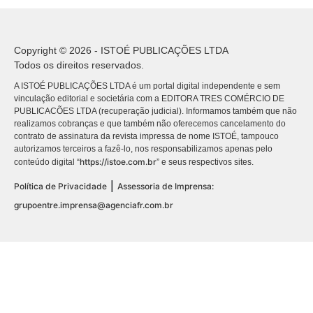
Copyright © 2026 - ISTOÉ PUBLICAÇÕES LTDA
Todos os direitos reservados.
A ISTOÉ PUBLICAÇÕES LTDA é um portal digital independente e sem
vinculação editorial e societária com a EDITORA TRES COMÉRCIO DE
PUBLICACÕES LTDA (recuperação judicial). Informamos também que não
realizamos cobranças e que também não oferecemos cancelamento do
contrato de assinatura da revista impressa de nome ISTOÉ, tampouco
autorizamos terceiros a fazê-lo, nos responsabilizamos apenas pelo
https://istoe.com.br
conteúdo digital “
” e seus respectivos sites.
|
Política de Privacidade
Assessoria de Imprensa:
grupoentre.imprensa@agenciafr.com.br