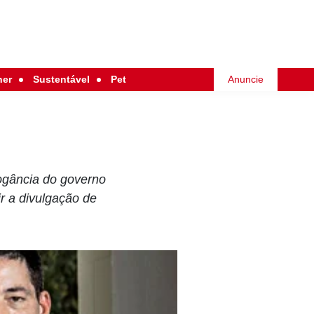
her
Sustentável
Pet
Anuncie
rogância do governo
r a divulgação de