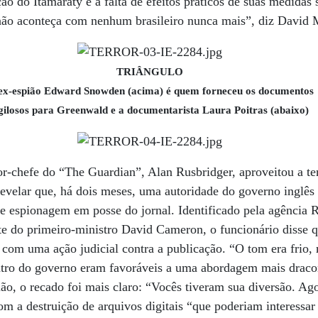
ão do Itamaraty e a falta de efeitos práticos de suas medidas
 não aconteça com nenhum brasileiro nunca mais”, diz David 
TRIÂNGULO
ex-espião Edward Snowden (acima) é quem forneceu os documentos
igilosos para Greenwald e a documentarista Laura Poitras (abaixo)
r-chefe do “The Guardian”, Alan Rusbridger, aproveitou a te
evelar que, há dois meses, uma autoridade do governo inglês
re espionagem em posse do jornal. Identificado pela agência
e do primeiro-ministro David Cameron, o funcionário disse 
com uma ação judicial contra a publicação. “O tom era frio
entro do governo eram favoráveis a uma abordagem mais draco
ão, o recado foi mais claro: “Vocês tiveram sua diversão. A
com a destruição de arquivos digitais “que poderiam interessar