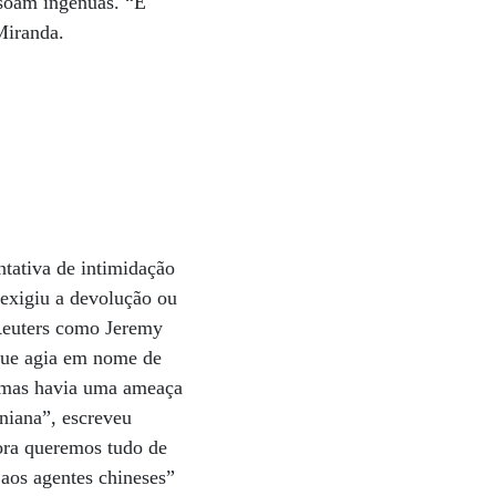
 soam ingênuas. “É
Miranda.
ntativa de intimidação
 exigiu a devolução ou
 Reuters como Jeremy
que agia em nome de
, mas havia uma ameaça
niana”, escreveu
gora queremos tudo de
 aos agentes chineses”