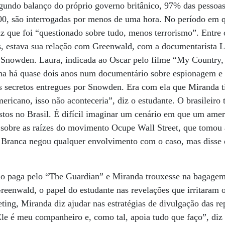
gundo balanço do próprio governo britânico, 97% das pessoas 
000, são interrogadas por menos de uma hora. No período em q
iz que foi “questionado sobre tudo, menos terrorismo”. Entre
s, estava sua relação com Greenwald, com a documentarista L
Snowden. Laura, indicada ao Oscar pelo filme “My Country,
lha há quase dois anos num documentário sobre espionagem e
 secretos entregues por Snowden. Era com ela que Miranda ti
ericano, isso não aconteceria”, diz o estudante. O brasileir
stos no Brasil. É difícil imaginar um cenário em que um amer
 sobre as raízes do movimento Ocupe Wall Street, que tomou
 Branca negou qualquer envolvimento com o caso, mas disse q
o paga pelo “The Guardian” e Miranda trouxesse na bagagem
reenwald, o papel do estudante nas revelações que irritaram
ting, Miranda diz ajudar nas estratégias de divulgação das re
“Ele é meu companheiro e, como tal, apoia tudo que faço”, d