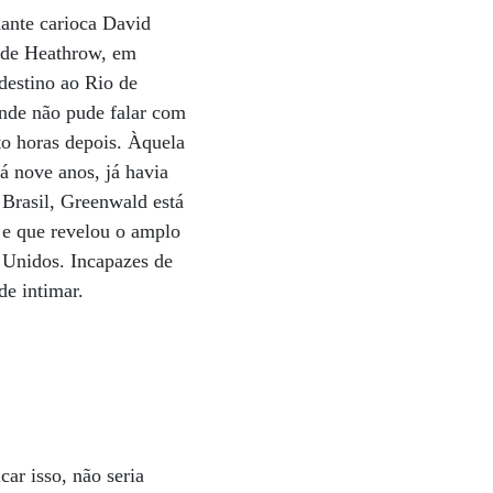
dante carioca David
 de Heathrow, em
destino ao Rio de
onde não pude falar com
to horas depois. Àquela
á nove anos, já havia
 Brasil, Greenwald está
” e que revelou o amplo
Unidos. Incapazes de
de intimar.
car isso, não seria