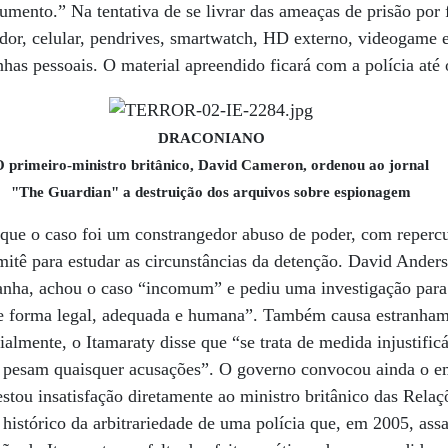
ento.” Na tentativa de se livrar das ameaças de prisão por 
or, celular, pendrives, smartwatch, HD externo, videogame 
has pessoais. O material apreendido ficará com a polícia até 
DRACONIANO
O primeiro-ministro britânico, David Cameron, ordenou ao jornal
"The Guardian" a destruição dos arquivos sobre espionagem
que o caso foi um constrangedor abuso de poder, com reperc
mitê para estudar as circunstâncias da detenção. David Ande
tanha, achou o caso “incomum” e pediu uma investigação para 
de forma legal, adequada e humana”. Também causa estranham
ialmente, o Itamaraty disse que “se trata de medida injustific
 pesam quaisquer acusações”. O governo convocou ainda o 
estou insatisfação diretamente ao ministro britânico das Relaç
 histórico da arbitrariedade de uma polícia que, em 2005, ass