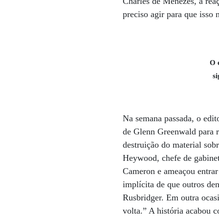
Charles de Menezes, a reaç
preciso agir para que isso
O 
s
Na semana passada, o edito
de Glenn Greenwald para r
destruição do material sob
Heywood, chefe de gabinet
Cameron e ameaçou entrar 
implícita de que outros d
Rusbridger. Em outra ocasi
volta.” A história acabou 