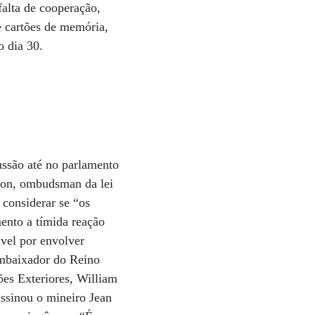
falta de cooperação,
e cartões de memória,
o dia 30.
ussão até no parlamento
rson, ombudsman da lei
considerar se “os
ento a tímida reação
ável por envolver
embaixador do Reino
ões Exteriores, William
assinou o mineiro Jean