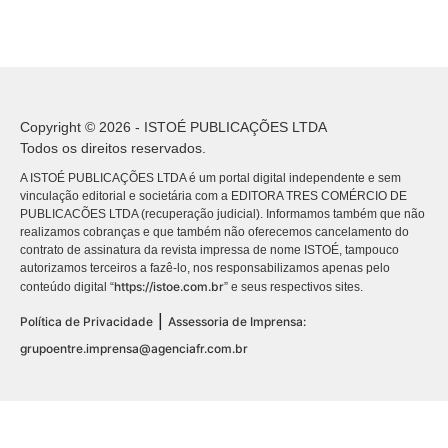
Copyright © 2026 - ISTOÉ PUBLICAÇÕES LTDA
Todos os direitos reservados.
A ISTOÉ PUBLICAÇÕES LTDA é um portal digital independente e sem
vinculação editorial e societária com a EDITORA TRES COMÉRCIO DE
PUBLICACÕES LTDA (recuperação judicial). Informamos também que não
realizamos cobranças e que também não oferecemos cancelamento do
contrato de assinatura da revista impressa de nome ISTOÉ, tampouco
autorizamos terceiros a fazê-lo, nos responsabilizamos apenas pelo
https://istoe.com.br
conteúdo digital “
” e seus respectivos sites.
|
Política de Privacidade
Assessoria de Imprensa:
grupoentre.imprensa@agenciafr.com.br