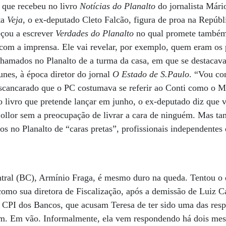
s que recebeu no livro
Notícias do Planalto
do jornalista Mári
ta
Veja
, o ex-deputado Cleto Falcão, figura de proa na Repúbl
eçou a escrever
Verdades do Planalto
no qual promete também 
com a imprensa. Ele vai revelar, por exemplo, quem eram os p
hamados no Planalto de a turma da casa, em que se destacava
nes, à época diretor do jornal
O Estado de S.Paulo
. “Vou co
escancarado que o PC costumava se referir ao Conti como o M
livro que pretende lançar em junho, o ex-deputado diz que v
Collor sem a preocupação de livrar a cara de ninguém. Mas 
os no Planalto de “caras pretas”, profissionais independent
tral (BC), Armínio Fraga, é mesmo duro na queda. Tentou o
como sua diretora de Fiscalização, após a demissão de Luiz C
 CPI dos Bancos, que acusam Teresa de ter sido uma das resp
. Em vão. Informalmente, ela vem respondendo há dois mes