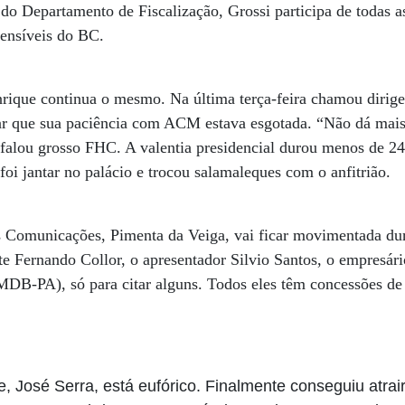
o Departamento de Fiscalização, Grossi participa de todas as
sensíveis do BC.
ique continua o mesmo. Na última terça-feira chamou dirigen
r que sua paciência com ACM estava esgotada. “Não dá mais.
, falou grosso FHC. A valentia presidencial durou menos de 24
foi jantar no palácio e trocou salamaleques com o anfitrião.
as Comunicações, Pimenta da Veiga, vai ficar movimentada d
nte Fernando Collor, o apresentador Silvio Santos, o empresár
DB-PA), só para citar alguns. Todos eles têm concessões de 
, José Serra, está eufórico. Finalmente conseguiu atrair