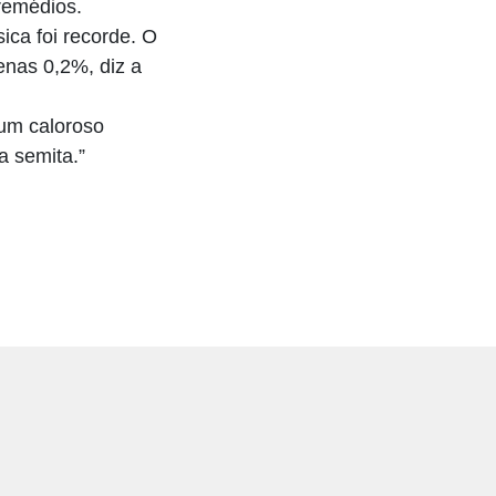
 remédios.
ica foi recorde. O
enas 0,2%, diz a
um caloroso
a semita.”