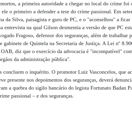
ortos, a primeira autoridade a chegar no local do crime foi o 
i ele o primeiro a defender a tese do crime passional. Em set
a da Silva, paisagista e guru de PC, e o "aconselhou" a ficar 
 entrevista na qual Gilson desmentia a versão de que PC es
gado Fragoso, defensor dos seguranças, além de trabalhar p
e gabinete de Quintela na Secretaria de Justiça. A Lei nº 8.90
a OAB, diz que o exercício da advocacia é "incompatível" co
rgãos da administração pública".
s concluem o inquérito. O promotor Luiz Vasconcelos, que 
eve presente nos depoimentos dos seguranças, deverá denuncia
iram a quebra do sigilo bancário do legista Fortunato Badan P
crime passional – e dos seguranças.