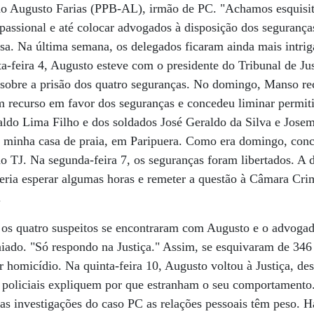
 Augusto Farias (PPB-AL), irmão de PC. "Achamos esquisito
 passional e até colocar advogados à disposição dos segurança
sa. Na última semana, os delegados ficaram ainda mais intrig
a-feira 4, Augusto esteve com o presidente do Tribunal de Ju
 sobre a prisão dos quatro seguranças. No domingo, Manso r
 recurso em favor dos seguranças e concedeu liminar permiti
ldo Lima Filho e dos soldados José Geraldo da Silva e Josem
m minha casa de praia, em Paripuera. Como era domingo, con
 do TJ. Na segunda-feira 7, os seguranças foram libertados. A
deria esperar algumas horas e remeter a questão à Câmara Cri
.
, os quatro suspeitos se encontraram com Augusto e o advog
saiado. "Só respondo na Justiça." Assim, se esquivaram de 346
r homicídio. Na quinta-feira 10, Augusto voltou à Justiça, des
s policiais expliquem por que estranham o seu comportamento
das investigações do caso PC as relações pessoais têm peso. 