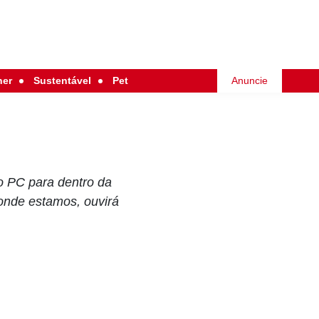
her
Sustentável
Pet
Anuncie
o PC para dentro da
 onde estamos, ouvirá