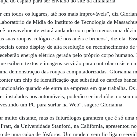
oupa do espião para ser enviado ao site da alfaiataria.
 em todos os lugares, até nos mais improváveis", diz Gloria
aboratório de Mídia do Instituto de Tecnologia de Massachus
cê provavelmente estará andando com pelo menos uma dúzia
suas roupas, relógio e até nos anéis e brincos", diz ela. Ess
peciais como display de alta resolução ou reconhecimento de 
eceberão energia elétrica gerada pelo próprio corpo humano.
ue exibem textos e imagens servirão para controlar o sistema 
uma demonstração das roupas computadorizadas. Glorianna 
conter um chip de identificação que substitui os cartões bancá
 funcionário quando ele entra na empresa em que trabalha. Os
 instalados nos automóveis, poderão ser incluídos no seu no
vestindo um PC para surfar na Web", sugere Glorianna.
ar muito distante, mas os futurólogos garantem que é só uma
ratt, da Universidade Stanford, na Califórnia, apresentou n
o de uma caixa de fósforos. Um modem sem fio liga o servido