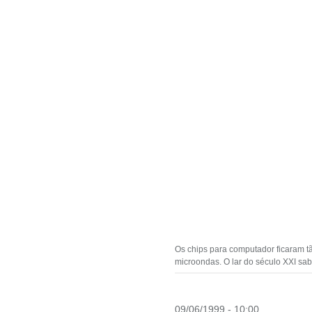
Os chips para computador ficaram tã
microondas. O lar do século XXI sa
09/06/1999 - 10:00