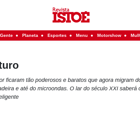
Gente
Planeta
Esportes
Menu
Motorshow
Mul
turo
r ficaram tão poderosos e baratos que agora migram d
ladeira e até do microondas. O lar do século XXI saberá
eligente