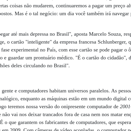
ertas coisas não mudarem, continuaremos a pagar um preço alt
ostos. Mas é o tal negócio: um dia você também irá navegar 
gar até mais depressa no Brasil", aposta Marcelo Souza, res
e, o cartão "inteligente" da empresa francesa Schlunberger,
fase experimental no País, com esse cartão se pode pagar o ô
io e guardar um prontuário médico. "É o cartão do cidadão", 
ões deles circulando no Brasil".
 gente e computadores habitam universos paralelos. As pes
analógico, enquanto as máquinas estão em um mundo digital c
ogo teremos nossa versão do onipresente computador de
2001
o vai nos deixar trancados fora de casa nem nos matar enq
É o que garantem os fabricantes de computadores, que espera
is em 2009. Com câmeras de vídeo acopladas, o computador po