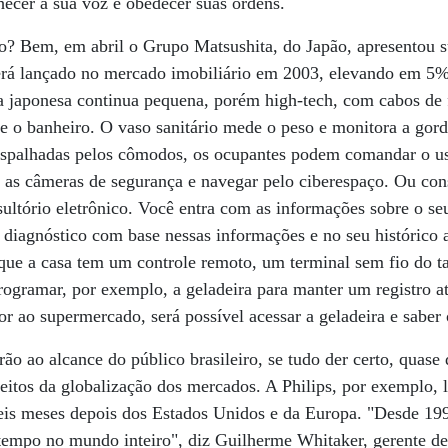
nhecer a sua voz e obedecer suas ordens.
o? Bem, em abril o Grupo Matsushita, do Japão, apresentou 
rá lançado no mercado imobiliário em 2003, elevando em 5%
a japonesa continua pequena, porém high-tech, com cabos de 
e o banheiro. O vaso sanitário mede o peso e monitora a gord
s espalhadas pelos cômodos, os ocupantes podem comandar o u
r as câmeras de segurança e navegar pelo ciberespaço. Ou co
ultório eletrônico. Você entra com as informações sobre o s
 diagnóstico com base nessas informações e no seu histórico 
 que a casa tem um controle remoto, um terminal sem fio do 
rogramar, por exemplo, a geladeira para manter um registro a
r ao supermercado, será possível acessar a geladeira e saber 
rão ao alcance do público brasileiro, se tudo der certo, quas
eitos da globalização dos mercados. A Philips, por exemplo, 
eis meses depois dos Estados Unidos e da Europa. "Desde 19
empo no mundo inteiro", diz Guilherme Whitaker, gerente d