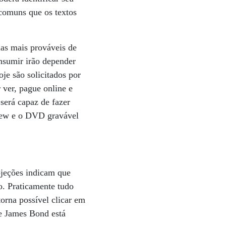
comuns que os textos
ias mais prováveis de
nsumir irão depender
je são solicitados por
 ver, pague online e
será capaz de fazer
view e o DVD gravável
ojeções indicam que
o. Praticamente tudo
rna possível clicar em
e James Bond está