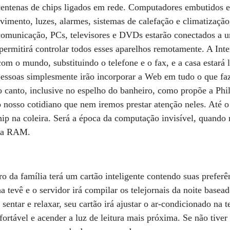
entenas de chips ligados em rede. Computadores embutidos 
vimento, luzes, alarmes, sistemas de calefação e climatização,
comunicação, PCs, televisores e DVDs estarão conectados a 
permitirá controlar todos esses aparelhos remotamente. A Inte
om o mundo, substituindo o telefone e o fax, e a casa estará 
pessoas simplesmente irão incorporar a Web em tudo o que fa
o canto, inclusive no espelho do banheiro, como propõe a Ph
o nosso cotidiano que nem iremos prestar atenção neles. Até o
ip na coleira. Será a época da computação invisível, quando 
ria RAM.
 da família terá um cartão inteligente contendo suas preferên
a tevê e o servidor irá compilar os telejornais da noite basea
entar e relaxar, seu cartão irá ajustar o ar-condicionado na te
ortável e acender a luz de leitura mais próxima. Se não tiver