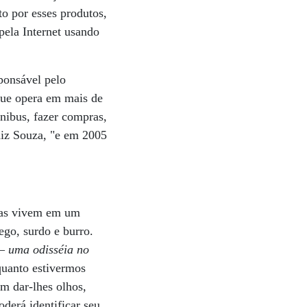
o por esses produtos,
pela Internet usando
ponsável pelo
 que opera em mais de
nibus, fazer compras,
diz Souza, "e em 2005
soas vivem em um
ego, surdo e burro.
– uma odisséia no
uanto estivermos
m dar-lhes olhos,
derá identificar seu