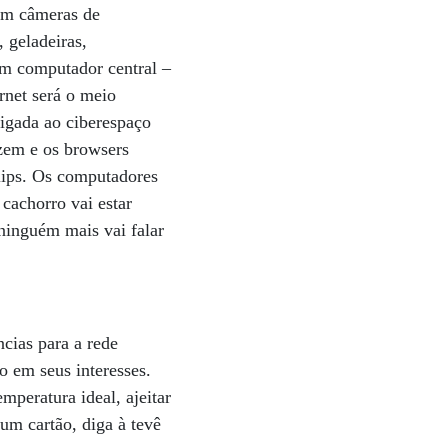
em câmeras de
 geladeiras,
um computador central –
rnet será o meio
ligada ao ciberespaço
zem e os browsers
ilips. Os computadores
 cachorro vai estar
ninguém mais vai falar
cias para a rede
do em seus interesses.
mperatura ideal, ajeitar
 um cartão, diga à tevê