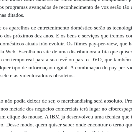
 os programas avançados de reconhecimento de voz serão tão 
mas ditados.
 os aparelhos de entretenimento doméstico serão as tecnolog
o dos próximos dez anos. E os bens e serviços que iremos co
domésticos atuais irão evoluir. Os filmes pay-per-view, que ho
la Web. Escolha no site de uma distribuidora a fita que quiser
ido em tempo real para a sua tevê ou para o DVD, que também 
lquer tipo de informação digital. A combinação do pay-per-
sete e as videolocadoras obsoletos.
 não podia deixar de ser, o merchandising será absoluto. Pr
nos metade dos negócios comerciais terá lugar no ciberespaç
m clique do mouse. A IBM já desenvolveu uma técnica que to
eo. Desse modo, quem quiser saber onde encontrar o terno qu