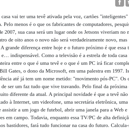
casa vai ter uma tevê ativada pela voz, cartões "inteligentes" 
. Pelo menos é o que os fabricantes de computadores, pesqui
e 2007, sua casa será um lugar onde os Jetsons viveriam no 
entro de oito anos o novo não será verdadeiramente novo, mas
A grande diferença entre hoje e o futuro próximo é que essa t
a e… indispensável. Como a televisão é a estrela de toda casa
onteira entre o que é uma tevê e o que é um PC irá ficar comp
u Bill Gates, o dono da Microsoft, em uma palestra em 1997. Is
ndência até já tem um nome metido: "movimento pós-PC". Os 
 de ser um faz tudo que vive travando. Pelo final da próxima 
uito diferente da atual. A principal novidade é que a tevê nã
do à Internet, um videofone, uma secretária eletrônica, um
 assistir a um jogo de futebol, abrir uma janela para a Web e t
res em campo. Todavia, enquanto essa TV/PC de alta definição 
os bastidores, fará tudo funcionar na casa do futuro. Calcula