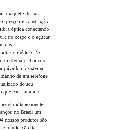
sua maquete de casa
 o preço de construção
fibra óptica conectando
ura no corpo e o açúcar
so dos
nsultar o médico. No
eu problema e chama o
arquivado no sistema
tamanho de um telefone
tualizado do seu
o que está faltando.
e que simultaneamente
lançou no Brasil um
94 nossos produtos são
e comunicação da