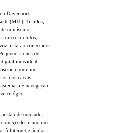
nna Davenport,
etts (MIT). Tecidos,
 de minúsculos
es microcircuitos,
voz, estarão conectados
 Pequenos fones de
digital individual.
mostrou como um
rios nos caixas
 sistemas de navegação
vo relógio.
 questão de mercado.
o começo deste ano um
r à Internet e óculos