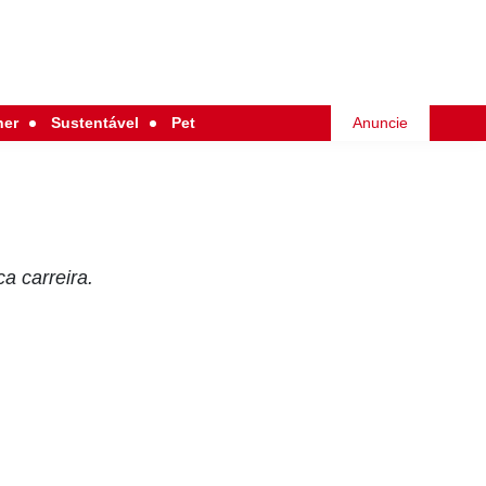
her
Sustentável
Pet
Anuncie
a carreira.