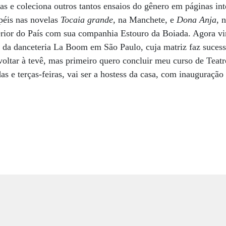
as e coleciona outros tantos ensaios do gênero em páginas inte
éis nas novelas
Tocaia grande,
na Manchete, e
Dona Anja
, 
erior do País com sua companhia Estouro da Boiada. Agora vi
s da danceteria La Boom em São Paulo, cuja matriz faz suces
voltar à tevê, mas primeiro quero concluir meu curso de Teat
as e terças-feiras, vai ser a hostess da casa, com inauguração 