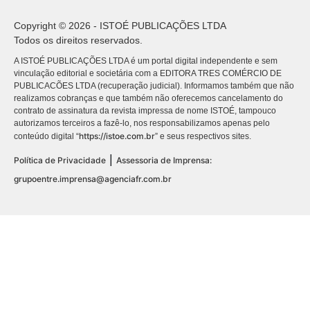
Copyright © 2026 - ISTOÉ PUBLICAÇÕES LTDA
Todos os direitos reservados.
A ISTOÉ PUBLICAÇÕES LTDA é um portal digital independente e sem
vinculação editorial e societária com a EDITORA TRES COMÉRCIO DE
PUBLICACÕES LTDA (recuperação judicial). Informamos também que não
realizamos cobranças e que também não oferecemos cancelamento do
contrato de assinatura da revista impressa de nome ISTOÉ, tampouco
autorizamos terceiros a fazê-lo, nos responsabilizamos apenas pelo
https://istoe.com.br
conteúdo digital “
” e seus respectivos sites.
|
Política de Privacidade
Assessoria de Imprensa:
grupoentre.imprensa@agenciafr.com.br