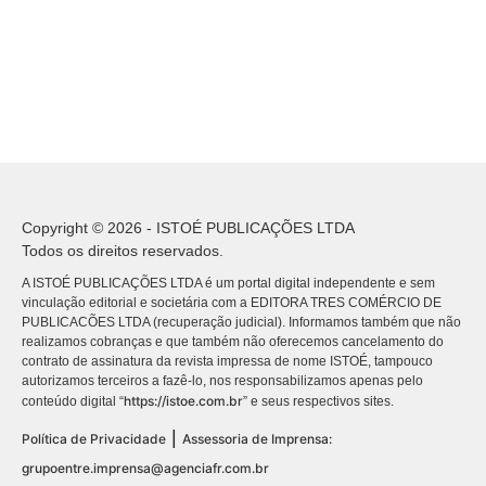
Copyright © 2026 - ISTOÉ PUBLICAÇÕES LTDA
Todos os direitos reservados.
A ISTOÉ PUBLICAÇÕES LTDA é um portal digital independente e sem
vinculação editorial e societária com a EDITORA TRES COMÉRCIO DE
PUBLICACÕES LTDA (recuperação judicial). Informamos também que não
realizamos cobranças e que também não oferecemos cancelamento do
contrato de assinatura da revista impressa de nome ISTOÉ, tampouco
autorizamos terceiros a fazê-lo, nos responsabilizamos apenas pelo
https://istoe.com.br
conteúdo digital “
” e seus respectivos sites.
|
Política de Privacidade
Assessoria de Imprensa:
grupoentre.imprensa@agenciafr.com.br