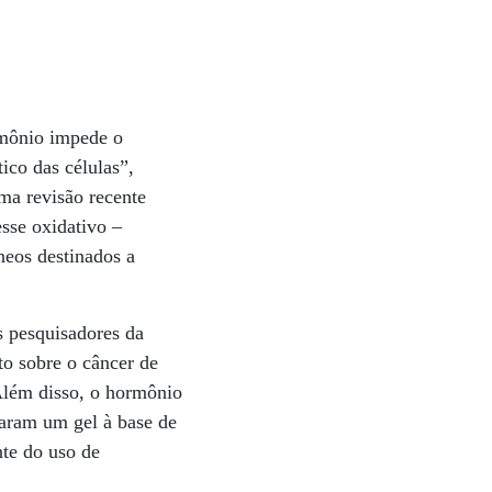
rmônio impede o
ico das células”,
ma revisão recente
sse oxidativo –
neos destinados a
s pesquisadores da
to sobre o câncer de
Além disso, o hormônio
iaram um gel à base de
nte do uso de