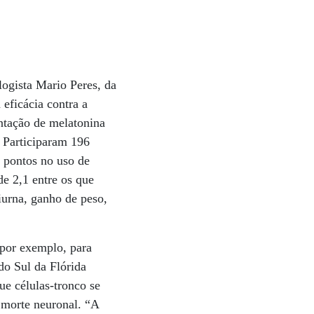
logista Mario Peres, da
eficácia contra a
ntação de melatonina
. Participaram 196
7 pontos no uso de
de 2,1 entre os que
iurna, ganho de peso,
 por exemplo, para
do Sul da Flórida
ue células-tronco se
 morte neuronal. “A