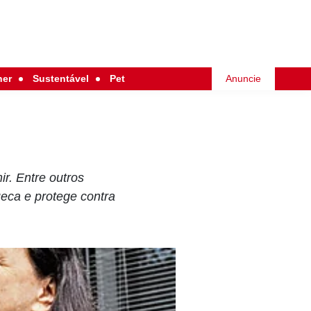
her
Sustentável
Pet
Anuncie
r. Entre outros
ueca e protege contra