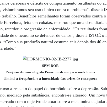
danos cerebrais e déficits de comportamento resultantes do ac
s, vislumbramos seu uso clínico contra o problema”, disse à
 trabalho. Benefícios semelhantes foram observados contra o
de Barcelona, feita em cobaias, mostrou que uma dose diária
co, retardou a progressão da enfermidade. “Os resultados fora
dade de o neurônio se defender de danos”, disse à ISTOÉ o f
do. “Como sua produção natural costuma cair depois dos 40 a
sa idade.”
SEM DOR
Pesquisa do neurologista Peres mostrou que a melatonina
diminui a frequência e a intensidade das crises de enxaqueca
 curso a respeito do papel do hormônio sobre a depressão. Sab
ano, mediado pela substância, encontra-se alterado. Um novo t
mercado com o objetivo de atuar sobre a melatonina e ajudar a