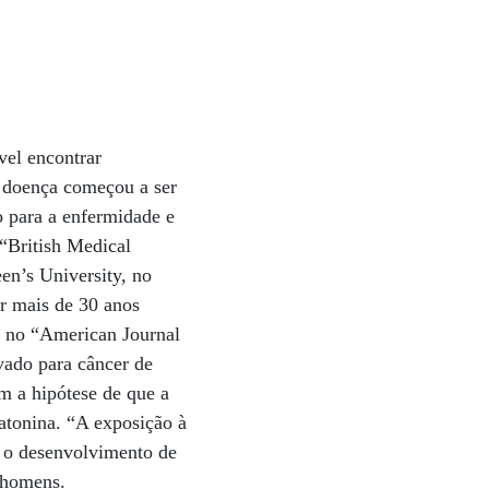
vel encontrar
a doença começou a ser
o para a enfermidade e
 “British Medical
en’s University, no
r mais de 30 anos
a no “American Journal
vado para câncer de
m a hipótese de que a
latonina. “A exposição à
a o desenvolvimento de
 homens.