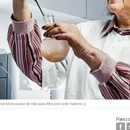
rmônio passa de mãe para filho pelo leite materno ()
Para co