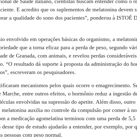
cional de Saúde italiano, cientistas buscam entender como o 
iciente. E acredito que os suplementos de melatonina devem 
horar a qualidade do sono dos pacientes”, ponderou à ISTOÉ 
nio envolvido em operações básicas do organismo, a melaton
riedade que a torna eficaz para a perda de peso, segundo vá
idade de Granada, com animais, e revelou perdas consideráveis
. “O resultado dá suporte à proposta da administração do hor
s”, escreveram os pesquisadores.
entificaram mecanismos pelos quais ocorre o emagrecimento. 
le Marche, entre outros efeitos, o hormônio reduz a ingestão 
léculas envolvidas na supressão do apetite. Além disso, outro
a melatonina auxilia no controle da compulsão por comer à noi
om a medicação agomelatina terminou com uma perda de 5,5 q
desse tipo de estudo ajudarão a entender, por exemplo, por 
s pessoas com peso normal.