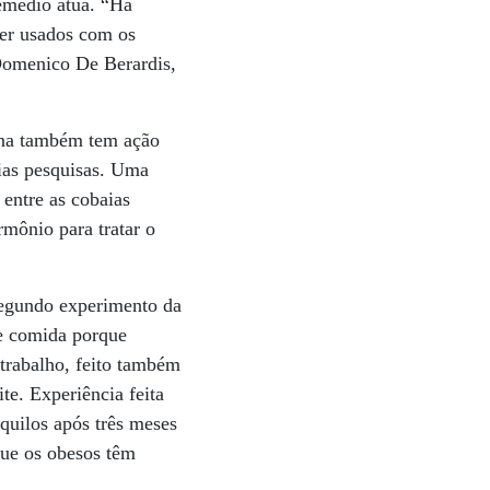
remédio atua. “Há
ser usados com os
Domenico De Berardis,
ina também tem ação
rias pesquisas. Uma
 entre as cobaias
mônio para tratar o
Segundo experimento da
de comida porque
 trabalho, feito também
te. Experiência feita
uilos após três meses
que os obesos têm