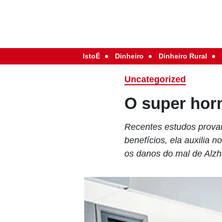
IstoÉ
Dinheiro
Dinheiro Rural
Uncategorized
O super hor
Recentes estudos provam
benefícios, ela auxilia 
os danos do mal de Alz