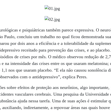
rológicas e psiquiátricas também parece expressiva. O neuro
o Paulo, concluiu um trabalho no qual ficou demonstrada sua 
rou por dois anos a eficiência e a tolerabilidade da supleme
tidepressivo receitado para prevenção das crises, e ao placebo
pisódios de crises por mês. O médico observou redução de 2,
 e na intensidade das crises entre os que usaram melatonina; 
e 1,1 nos que usaram placebo. “E ela não causou sonolência d
 observados com o antidepressivo”, explica Peres.
s sobre efeitos de proteção aos neurônios, algo importante,
identes vasculares cerebrais. Uma pesquisa da Universidade 
ubstância ajuda nessa tarefa. Uma de suas ações é estimular q
 auxiliando, indiretamente, a repovoar áreas nas quais houve