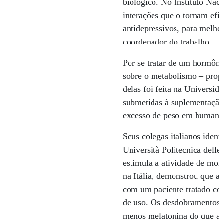
biológico. No Instituto Na
interações que o tornam ef
antidepressivos, para mel
coordenador do trabalho.
Por se tratar de um hormô
sobre o metabolismo – prop
delas foi feita na Univers
submetidas à suplementação
excesso de peso em humano
Seus colegas italianos id
Università Politecnica del
estimula a atividade de mo
na Itália, demonstrou que 
com um paciente tratado c
de uso. Os desdobramentos 
menos melatonina do que a