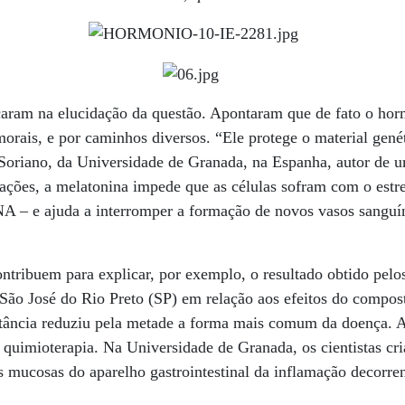
aram na elucidação da questão. Apontaram que de fato o ho
morais, e por caminhos diversos. “Ele protege o material genét
oriano, da Universidade de Granada, na Espanha, autor de u
 ações, a melatonina impede que as células sofram com o estre
NA – e ajuda a interromper a formação de novos vasos sanguí
tribuem para explicar, por exemplo, o resultado obtido pelo
São José do Rio Preto (SP) em relação aos efeitos do compos
tância reduziu pela metade a forma mais comum da doença. 
da quimioterapia. Na Universidade de Granada, os cientistas cr
s mucosas do aparelho gastrointestinal da inflamação decorre