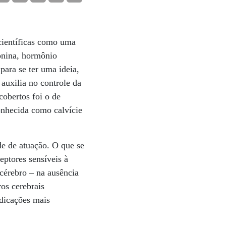
científicas como uma
onina, hormônio
ara se ter uma ideia,
 auxilia no controle da
cobertos foi o de
onhecida como calvície
de de atuação. O que se
eptores sensíveis à
cérebro – na ausência
ros cerebrais
ndicações mais