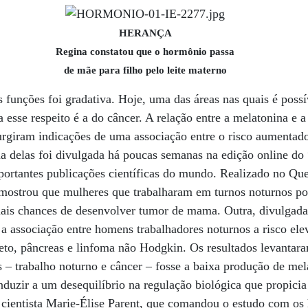
HERANÇA
Regina constatou que o hormônio passa
de mãe para filho pelo leite materno
s funções foi gradativa. Hoje, uma das áreas nas quais é possí
 esse respeito é a do câncer. A relação entre a melatonina e 
urgiram indicações de uma associação entre o risco aumentad
ma delas foi divulgada há poucas semanas na edição online do
ortantes publicações científicas do mundo. Realizado no Que
ostrou que mulheres que trabalharam em turnos noturnos po
ais chances de desenvolver tumor de mama. Outra, divulgad
a associação entre homens trabalhadores noturnos a risco ele
reto, pâncreas e linfoma não Hodgkin. Os resultados levantara
as – trabalho noturno e câncer – fosse a baixa produção de me
nduzir a um desequilíbrio na regulação biológica que propici
 cientista Marie-Élise Parent, que comandou o estudo com os