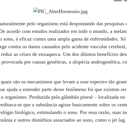
naturalmente pelo organismo está despontando das pesquisas 
 De acordo com estudos realizados em todo o mundo, a melat
o sono, é eficaz contra uma ampla gama de enfermidades. Só p
ege contra os danos causados pelo acidente vascular cerebral,
e reduz as crises de enxaqueca. Um dos últimos benefícios des
 provocada por causas genéticas, a alopécia androgenética, c
 quais são os mecanismos que levam a esse espectro tão gran
ue ajuda a entender parte desse fenômeno foi que existem rec
 organismo. Produzida pela glândula pineal – localizada no 
reditava-se que a substância agisse basicamente sobre os cent
relógio biológico, estimulando o sono. Por essa razão, suas i
nsônia e outros distúrbios associados ao sono, como o jet lag.