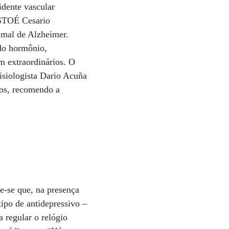
idente vascular
 ISTOÉ Cesario
 mal de Alzheimer.
 do hormônio,
m extraordinários. O
isiologista Dario Acuña
nos, recomendo a
e-se que, na presença
ipo de antidepressivo –
 regular o relógio