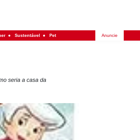
her
Sustentável
Pet
Anuncie
mo seria a casa da