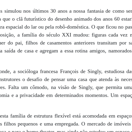
ns simulou nos últimos 30 anos a nossa fantasia de como ser
que o clã futurístico do desenho animado dos anos 60 estari
ura espacial do lar ou pela robô-doméstica. O que ficou no pas
sição, a família do século XXI mudou: figuras cada vez 
 do pai, filhos de casamentos anteriores transitam por sa
m a saída de casa e agregam a essa rotina amigos, namorad
de, a socióloga francesa François de Singly, estudiosa da
onstrutores o desafio de pensar uma casa que atenda às nece
iares. Falta um cômodo, na visão de Singly, que permita u
nomia e a privacidade em determinados momentos. Um espaço
 esta família de estrutura flexível está acomodada em espaç
is filhos pequenos e uma empregada. O mercado de imóveis
uça e para o home theater, mas ainda não estudou um espaço 