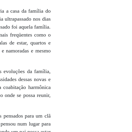
ia a casa da família do
a ultrapassado nos dias
sado foi aquela família.
mais freqüentes como o
las de estar, quartos e
os e namoradas e mesmo
s evoluções da família,
ssidades dessas novas e
ma coabitação harmônica
 onde se possa reunir,
os pensados para um clã
 pensou num lugar para
onde um pai possa estar