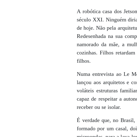
A robótica casa dos Jetso
século XXI. Ninguém diria 
de hoje. Não pela arquitet
Redesenhada na sua compo
namorado da mãe, a mulher
cozinhas. Filhos retarda
filhos.
Numa entrevista ao Le Mon
lançou aos arquitetos e c
voláteis estruturas famil
capaz de respeitar a auto
receber ou se isolar.
É verdade que, no Brasil,
formado por um casal, do
microondas, para a lava-lo