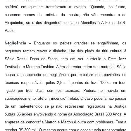
política” em que se transformou o evento. “Quando, no futuro,
buscarem nomes dos artistas da mostra, não vão encontrar o de
Aleijadinho, só o dos dirigentes”, declarou Meirelles à A Folha de S.
Paulo.
Negligência
– Enquanto os peixes grandes se engalfinham, os
pequenos tentam reaver o dinheiro. Um dos pivôs do tititi cultural é
Sônia Rossi. Dona da Stage, tem em seu currículo o Free Jazz
Festival e o MorumbiFashion. Além de tentar retirar seu material, Sônia
acusa a associação de negligência por expulsar dos pavilhões os
técnicos responsáveis pelos 2,5 mil pontos de luz. “Deixaram tudo
ligado por três dias, sem os técnicos. Poderia ter havido um
superaquecimento, até um incêndio”, relata. O caso poderia não passar
de um mal-entendido se já não estivessem registradas na Justiça
outras 35 ações envolvendo o nome da Associação Brasil 500 Anos. A
empresa de cenografia Marton e Marton é outra com problemas. Tem a
receber R$ 300 mil. O mesmo ocorre com a conceituada transportadora