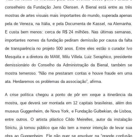
conselheiro da Fundação Jens Olensen. A Bienal está entre as três
mostras de artes visuais mais importantes do mundo, superada apenas
pela de Veneza, na Itália, e pela Documenta de Kassel, na Alemanha.
E custa bem menos: cerca de R$ 24 milhões. Nas últimas semanas,
importantes nomes da fundação pediram demissão por causa da falta
de transparência no projeto 500 anos. Entre eles estão o curador Ivo
Mesquita e a diretora do MAM, Milu Villela. Luiz Seraphico, presidente
demissionário do Conselho da Administração da Bienal, também se
mostra temeroso. “Não me prestaram contas e houve fraude em uma
ata. Herdaremos os problemas da associação”, afirma.
A crise política chegou a ponto de pôr em xeque a itinerância da
mostra, que deverá ser montada em 12 capitais brasileiras, além dos
museus Guggenheim, de Nova York, e Fundação Gulbekian, de Lisboa,
entre outros. O artista plástico Cildo Meirelles, autor da instalação
Strictu, já tornou público que não tem a menor intenção de levar sua
obra ao Guggenheim. Ele não quer se envolver na “grande confusão