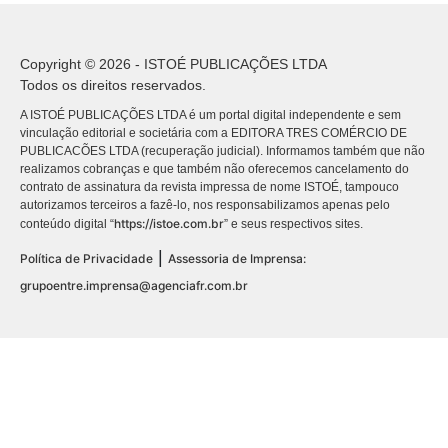
Copyright © 2026 - ISTOÉ PUBLICAÇÕES LTDA
Todos os direitos reservados.
A ISTOÉ PUBLICAÇÕES LTDA é um portal digital independente e sem
vinculação editorial e societária com a EDITORA TRES COMÉRCIO DE
PUBLICACÕES LTDA (recuperação judicial). Informamos também que não
realizamos cobranças e que também não oferecemos cancelamento do
contrato de assinatura da revista impressa de nome ISTOÉ, tampouco
autorizamos terceiros a fazê-lo, nos responsabilizamos apenas pelo
https://istoe.com.br
conteúdo digital “
” e seus respectivos sites.
|
Política de Privacidade
Assessoria de Imprensa:
grupoentre.imprensa@agenciafr.com.br