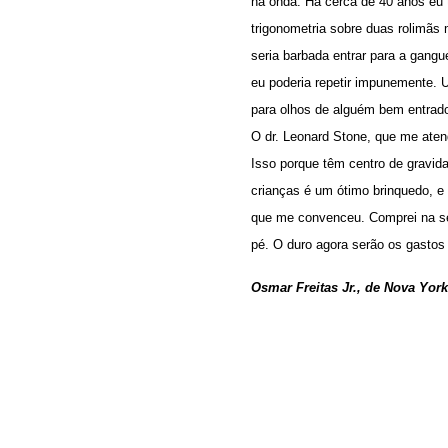
na onda. Há cerca de 40 anos eu
trigonometria sobre duas rolimãs 
seria barbada entrar para a gangu
eu poderia repetir impunemente. U
para olhos de alguém bem entrado
O dr. Leonard Stone, que me aten
Isso porque têm centro de gravid
crianças é um ótimo brinquedo, e
que me convenceu. Comprei na s
pé. O duro agora serão os gastos
Osmar Freitas Jr., de Nova Yor