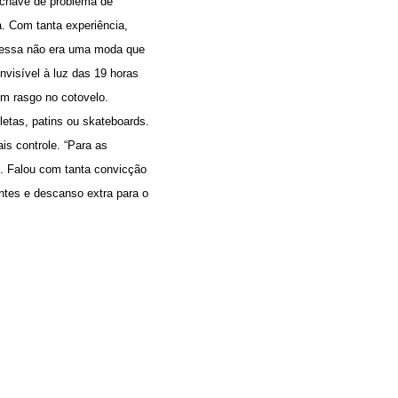
 chave de problema de
a. Com tanta experiência,
ue essa não era uma moda que
nvisível à luz das 19 horas
um rasgo no cotovelo.
letas, patins ou skateboards.
s controle. “Para as
o. Falou com tanta convicção
es e descanso extra para o