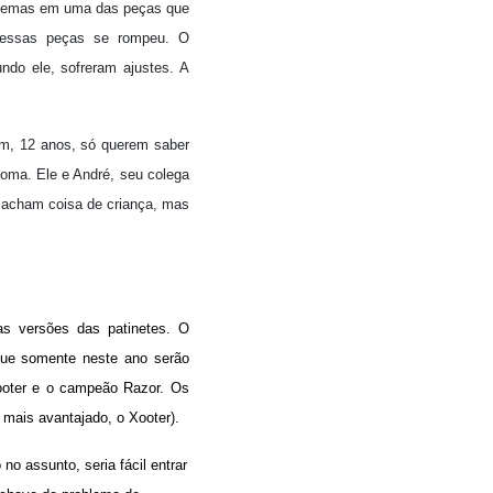
oblemas em uma das peças que
 dessas peças se rompeu. O
ndo ele, sofreram ajustes. A
om, 12 anos, só querem saber
Roma. Ele e André, seu colega
 acham coisa de criança, mas
s versões das patinetes. O
que somente neste ano serão
Xooter e o campeão Razor. Os
mais avantajado, o Xooter).
o assunto, seria fácil entrar