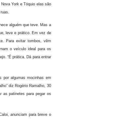
 Nova York e Tóquio elas são
 ruas.
nhece alguém que teve. Mas a
, leve e prático. Em vez de
nte. Para evitar tombos, vêm
nam o veículo ideal para os
jo. “É prática. Dá para entrar
os por algumas mocinhas em
alho” diz Rogério Ramalho, 30
r as patinetes para pegar os
Caloi, anunciam para breve o