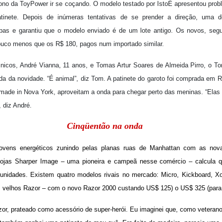
dono da ToyPower ir se coçando. O modelo testado por IstoÉ apresentou pr
tinete. Depois de inúmeras tentativas de se prender a direção, uma
as e garantiu que o modelo enviado é de um lote antigo. Os novos, segu
ouco menos que os R$ 180, pagos num importado similar.
cnicos, André Vianna, 11 anos, e Tomas Artur Soares de Almeida Pirro, o T
uda da novidade. “É animal”, diz Tom. A patinete do garoto foi comprada em 
made in Nova York, aproveitam a onda para chegar perto das meninas. “Elas
, diz André.
Cinqüentão na onda
ovens energéticos zunindo pelas planas ruas de Manhattan com as nova
lojas Sharper Image – uma pioneira e campeã nesse comércio – calcula 
unidades. Existem quatro modelos rivais no mercado: Micro, Kickboard, 
s velhos Razor – com o novo Razor 2000 custando US$ 125) o US$ 325 (para 
r, prateado como acessório de super-herói. Eu imaginei que, como veterano n