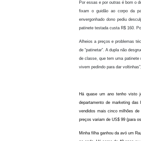
Por essas e por outras é bom o 
fixam o guidão ao corpo da pa
envergonhado dono pediu desculp
patinete testada custa R$ 160. P
Alheios a preços e problemas té
de “patinetar”. A dupla não desgr
de classe, que tem uma patinete 
vivem pedindo para dar voltinhas”
Há quase um ano tenho visto j
departamento de marketing das 
vendidos mais cinco milhões de 
preços variam de US$ 99 (para o
Minha filha ganhou da avó um Razo