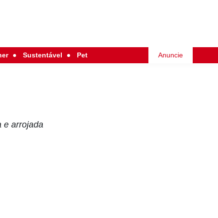
her
Sustentável
Pet
Anuncie
 e arrojada