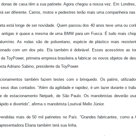
donas de casa têm a sua patinete. Agora chegou a nossa vez. Em Londres,
rá ser diferente. Carros, motos e pedestres terão mais uma companheira nas
leta está longe de ser novidade. Quem passou dos 40 anos teve uma ou co
as antigas é quase a mesma de uma BMW para um Fusca. É tudo mais chique
lumínio. As rodas são de poliuretano, espécie de plástico mais resiste
acionado com um dos pés. Ela também é dobrável. Esses acessórios as tor
 da ToyPower, primeira empresa brasileira a fabricar os novos objetos de dese
osta Adriano Sabino, presidente da ToyPower.
cionamentos também fazem testes com o brinquedo. Os patins, utilizad
eus dias contados. “Além da agilidade e rapidez, é um lazer durante o trab
de de estacionamento Netpark, de São Paulo. Os manobristas deverão usa
ápido e divertido”, afirma o manobrista Lourival Mello Júnior.
vendidas mais de 50 mil patinetes no País. “Grandes fabricantes, como a 
apresentadora Eliana também terá sua linha.