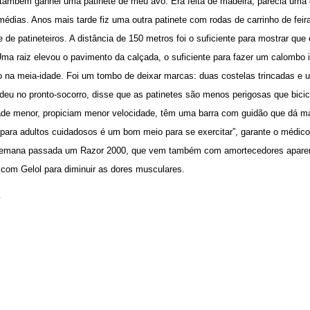
 também ganhei uma patinete de meu avô. Era feita de madeira, parecia uma
médias. Anos mais tarde fiz uma outra patinete com rodas de carrinho de feir
e de patineteiros. A distância de 150 metros foi o suficiente para mostrar q
ma raiz elevou o pavimento da calçada, o suficiente para fazer um calombo i
 na meia-idade. Foi um tombo de deixar marcas: duas costelas trincadas e 
deu no pronto-socorro, disse que as patinetes são menos perigosas que bicic
ade menor, propiciam menor velocidade, têm uma barra com guidão que dá mai
 para adultos cuidadosos é um bom meio para se exercitar”, garante o médic
emana passada um Razor 2000, que vem também com amortecedores aparent
 com Gelol para diminuir as dores musculares.
k