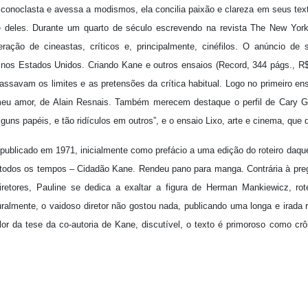
 iconoclasta e avessa a modismos, ela concilia paixão e clareza em seus t
e deles. Durante um quarto de século escrevendo na revista The New Yor
ação de cineastas, críticos e, principalmente, cinéfilos. O anúncio de
os Estados Unidos. Criando Kane e outros ensaios (Record, 344 págs., R$ 
assavam os limites e as pretensões da crítica habitual. Logo no primeiro en
eu amor, de Alain Resnais. Também merecem destaque o perfil de Cary Gr
lguns papéis, e tão ridículos em outros”, e o ensaio Lixo, arte e cinema, que 
oi publicado em 1971, inicialmente como prefácio a uma edição do roteiro da
 todos os tempos – Cidadão Kane. Rendeu pano para manga. Contrária à p
retores, Pauline se dedica a exaltar a figura de Herman Mankiewicz, rot
ralmente, o vaidoso diretor não gostou nada, publicando uma longa e irada 
or da tese da co-autoria de Kane, discutível, o texto é primoroso como cr