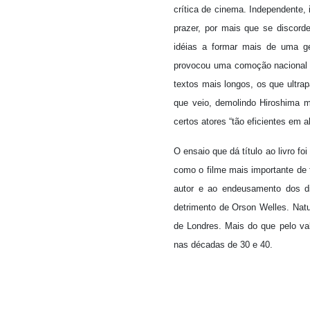
crítica de cinema. Independente,
prazer, por mais que se discord
idéias a formar mais de uma ger
provocou uma comoção nacional n
textos mais longos, os que ultrap
que veio, demolindo Hiroshima m
certos atores “tão eficientes em a
O ensaio que dá título ao livro f
como o filme mais importante de
autor e ao endeusamento dos di
detrimento de Orson Welles. Natu
de Londres. Mais do que pelo val
nas décadas de 30 e 40.