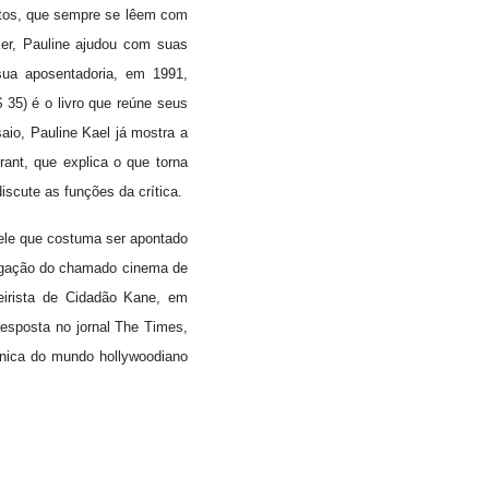
extos, que sempre se lêem com
ker, Pauline ajudou com suas
 sua aposentadoria, em 1991,
35) é o livro que reúne seus
saio, Pauline Kael já mostra a
ant, que explica o que torna
discute as funções da crítica.
quele que costuma ser apontado
regação do chamado cinema de
eirista de Cidadão Kane, em
resposta no jornal The Times,
ônica do mundo hollywoodiano