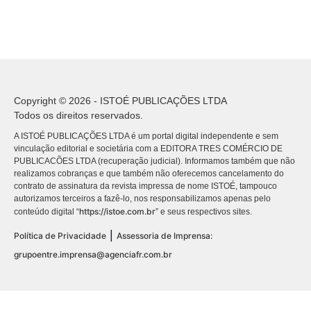
Copyright © 2026 - ISTOÉ PUBLICAÇÕES LTDA
Todos os direitos reservados.
A ISTOÉ PUBLICAÇÕES LTDA é um portal digital independente e sem
vinculação editorial e societária com a EDITORA TRES COMÉRCIO DE
PUBLICACÕES LTDA (recuperação judicial). Informamos também que não
realizamos cobranças e que também não oferecemos cancelamento do
contrato de assinatura da revista impressa de nome ISTOÉ, tampouco
autorizamos terceiros a fazê-lo, nos responsabilizamos apenas pelo
https://istoe.com.br
conteúdo digital “
” e seus respectivos sites.
|
Política de Privacidade
Assessoria de Imprensa:
grupoentre.imprensa@agenciafr.com.br