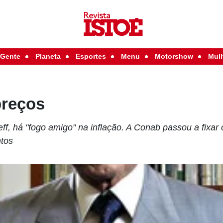
Gente
Planeta
Esportes
Menu
Motorshow
Mul
preços
f, há "fogo amigo" na inflação. A Conab passou a fixar 
ntos