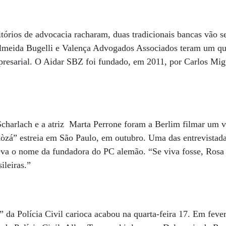
tórios de advocacia racharam, duas tradicionais bancas vão se
meida Bugelli e Valença Advogados Associados teram um qu
mpresarial. O Aidar SBZ foi fundado, em 2011, por Carlos Mig
 Scharlach e a atriz Marta Perrone foram a Berlim filmar um 
zá” estreia em São Paulo, em outubro. Uma das entrevistadas
eva o nome da fundadora do PC alemão. “Se viva fosse, Rosa 
ileiras.”
” da Polícia Civil carioca acabou na quarta-feira 17. Em feve