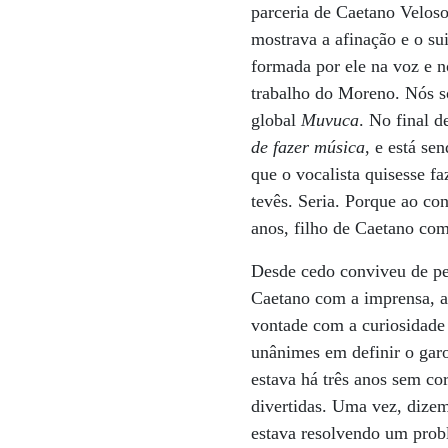
parceria de Caetano Velos
mostrava a afinação e o s
formada por ele na voz e n
trabalho do Moreno. Nós s
global
Muvuca
. No final 
de fazer música
, e está se
que o vocalista quisesse f
tevês. Seria. Porque ao co
anos, filho de Caetano com
Desde cedo conviveu de pe
Caetano com a imprensa, as
vontade com a curiosidade 
unânimes em definir o garo
estava há três anos sem co
divertidas. Uma vez, dizem
estava resolvendo um prob