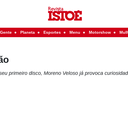
Gente
Planeta
Esportes
Menu
Motorshow
Mul
eão
eu primeiro disco, Moreno Veloso já provoca curiosida