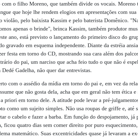
o com o filho Moreno, que também divide os vocais. Moreno t
uingue que hoje lhe rendem elogios em apresentações com su
o violão, pelo baixista Kassim e pelo baterista Domênico. "N
omos apenas o brinde", brinca Kassim, também produtor mus
deste ano, está previsto o lançamento do primeiro disco do g
ndo gravado em esquema independente. Diante da estréia ansiad
azer festa em torno do CD, mostrando sua cara além dos palcos
ntrário do pai, um narciso que acha feio tudo o que não é esp
 Dedé Gadelha, não quer dar entrevistas.
rto com o assédio da mídia em torno do pai e, em vez da rel
sume que não gosta dela, acha que em geral não tem ética e 
a priori em torno dele. A atitude pode levar a pré-julgament
to como um sujeito simples. Não usa roupas de griffe e, até s
rtar o cabelo e fazer a barba. Em função do despojamento, já 
, ficou quatro dias sem comer direito por puro esquecimento,
lema matemático. Suas excentricidades quase já levaram a e