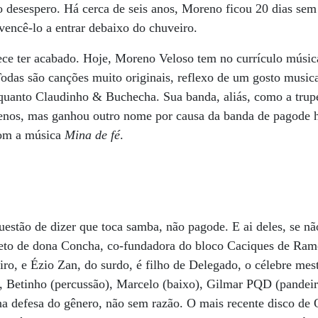
o desespero. Há cerca de seis anos, Moreno ficou 20 dias se
vencê-lo a entrar debaixo do chuveiro.
ece ter acabado. Hoje, Moreno Veloso tem no currículo músic
Todas são canções muito originais, reflexo de um gosto musical
uanto Claudinho & Buchecha. Sua banda, aliás, como a trup
enos, mas ganhou outro nome por causa da banda de pagode
com a música
Mina de fé
.
stão de dizer que toca samba, não pagode. E ai deles, se nã
neto de dona Concha, co-fundadora do bloco Caciques de Ra
eiro, e Ézio Zan, do surdo, é filho de Delegado, o célebre mes
, Betinho (percussão), Marcelo (baixo), Gilmar PQD (pandeir
na defesa do gênero, não sem razão. O mais recente disco d