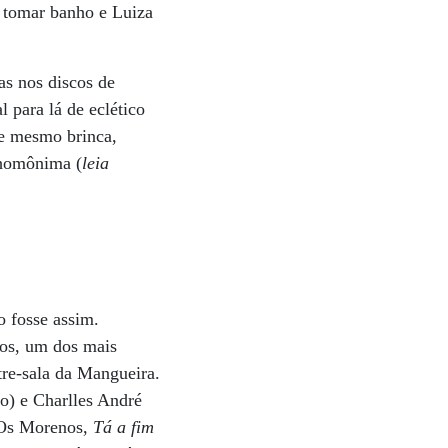
m tomar banho e Luiza
as nos discos de
 para lá de eclético
e mesmo brinca,
 homônima (
leia
o fosse assim.
mos, um dos mais
tre-sala da Mangueira.
o) e Charlles André
e Os Morenos,
Tá a fim