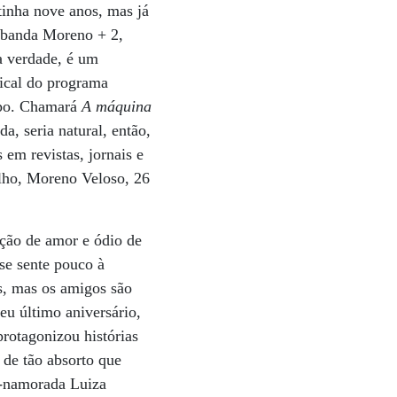
inha nove anos, mas já
a banda Moreno + 2,
a verdade, é um
ical do programa
rupo. Chamará
A máquina
a, seria natural, então,
 em revistas, jornais e
elho, Moreno Veloso, 26
ação de amor e ódio de
se sente pouco à
os, mas os amigos são
eu último aniversário,
protagonizou histórias
 de tão absorto que
x-namorada Luiza