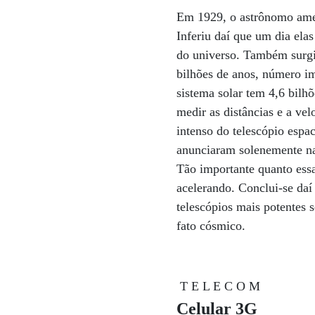
Em 1929, o astrônomo amer
Inferiu daí que um dia ela
do universo. Também surgi
bilhões de anos, número im
sistema solar tem 4,6 bilhõ
medir as distâncias e a ve
intenso do telescópio espa
anunciaram solenemente na
Tão importante quanto essa
acelerando. Conclui-se daí
telescópios mais potentes s
fato cósmico.
T E L E C O M
Celular 3G