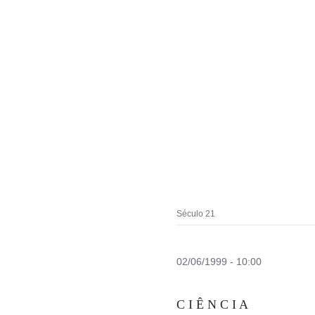
Século 21
02/06/1999 - 10:00
C I Ê N C I A