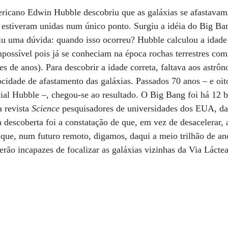
icano Edwin Hubble descobriu que as galáxias se afastavam
s estiveram unidas num único ponto. Surgiu a idéia do Big Ba
u uma dúvida: quando isso ocorreu? Hubble calculou a idad
possível pois já se conheciam na época rochas terrestres com
es de anos). Para descobrir a idade correta, faltava aos astrô
locidade de afastamento das galáxias. Passados 70 anos – e oit
cial Hubble –, chegou-se ao resultado. O Big Bang foi há 12 b
 revista
Science
pesquisadores de universidades dos EUA, da 
 descoberta foi a constatação de que, em vez de desacelerar, 
 que, num futuro remoto, digamos, daqui a meio trilhão de a
erão incapazes de focalizar as galáxias vizinhas da Via Lácte