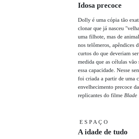
Idosa precoce
Dolly é uma cópia tão exat
clonar que já nasceu "velh
uma filhote, mas de animal
nos telômeros, apêndices 
curtos do que deveriam se
medida que as células vão 
essa capacidade. Nesse se
foi criada a partir de uma 
envelhecimento precoce da 
replicantes do filme
Blade
E S P A Ç O
A idade de tudo