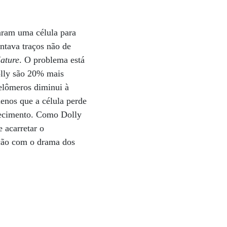
raram uma célula para
entava traços não de
ature
. O problema está
olly são 20% mais
elômeros diminui à
enos que a célula perde
hecimento. Como Dolly
e acarretar o
ação com o drama dos