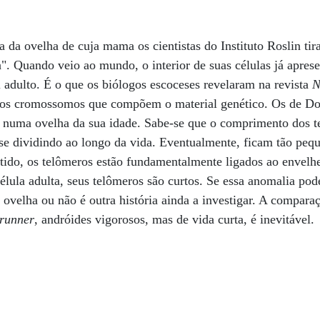
a da ovelha de cuja mama os cientistas do Instituto Roslin ti
a". Quando veio ao mundo, o interior de suas células já apres
 adulto. É o que os biólogos escoceses revelaram na revista
N
dos cromossomos que compõem o material genético. Os de D
r numa ovelha da sua idade. Sabe-se que o comprimento dos t
se dividindo ao longo da vida. Eventualmente, ficam tão pequ
ntido, os telômeros estão fundamentalmente ligados ao envel
célula adulta, seus telômeros são curtos. Se essa anomalia pod
ovelha ou não é outra história ainda a investigar. A compar
 runner
, andróides vigorosos, mas de vida curta, é inevitável.