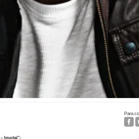
Para co
– Imortal":