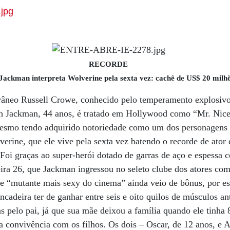
RECORDE
Jackman interpreta Wolverine pela sexta vez: cachê de US$ 20 milh
rrâneo Russell Crowe, conhecido pelo temperamento explosivo
gh Jackman, 44 anos, é tratado em Hollywood como “Mr. Nic
mesmo tendo adquirido notoriedade como um dos personagens 
erine, que ele vive pela sexta vez batendo o recorde de ator 
Foi graças ao super-herói dotado de garras de aço e espessa c
feira 26, que Jackman ingressou no seleto clube dos atores co
de “mutante mais sexy do cinema” ainda veio de bônus, por es
ncadeira ter de ganhar entre seis e oito quilos de músculos an
s pelo pai, já que sua mãe deixou a família quando ele tinha 
a convivência com os filhos. Os dois – Oscar, de 12 anos, e A