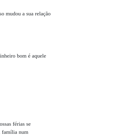
so mudou a sua relação
inheiro bom é aquele
ssas férias se
a família num