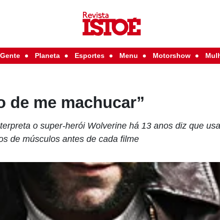
Gente
Planeta
Esportes
Menu
Motorshow
Mul
o de me machucar”
nterpreta o super-herói Wolverine há 13 anos diz que us
los de músculos antes de cada filme