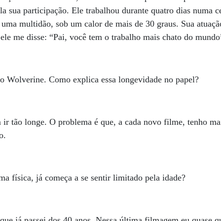
la sua participação. Ele trabalhou durante quatro dias numa c
uma multidão, sob um calor de mais de 30 graus. Sua atuação
, ele me disse: “Pai, você tem o trabalho mais chato do mundo
ndo Wolverine. Como explica essa longevidade no papel?
ir tão longe. O problema é que, a cada novo filme, tenho m
o.
 física, já começa a se sentir limitado pela idade?
 que já passei dos 40 anos. Nessa última filmagem eu quase 