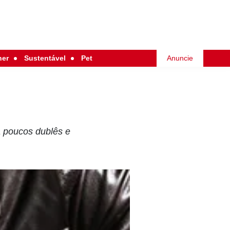
her
Sustentável
Pet
Anuncie
a poucos dublês e