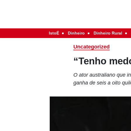
IstoÉ
Dinheiro
Dinheiro Rural
Uncategorized
“Tenho med
O ator australiano que i
ganha de seis a oito qui