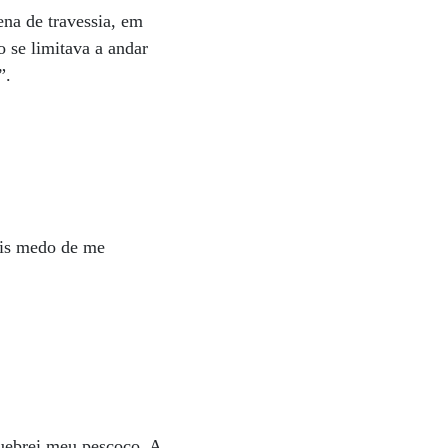
ena de travessia, em
 se limitava a andar
”.
ais medo de me
quebrei meu pescoço. A