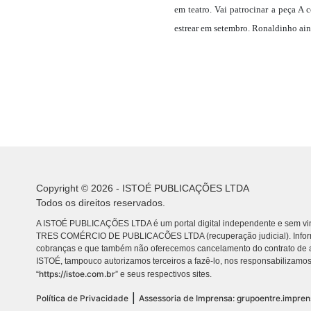
em teatro. Vai patrocinar a peça A
estrear em setembro. Ronaldinho ain
Copyright © 2026 - ISTOÉ PUBLICAÇÕES LTDA
Todos os direitos reservados.
A ISTOÉ PUBLICAÇÕES LTDA é um portal digital independente e sem vin
TRES COMÉRCIO DE PUBLICACÕES LTDA (recuperação judicial). Info
cobranças e que também não oferecemos cancelamento do contrato de a
ISTOÉ, tampouco autorizamos terceiros a fazê-lo, nos responsabilizamos
https://istoe.com.br
“
” e seus respectivos sites.
|
Política de Privacidade
Assessoria de Imprensa: grupoentre.impre