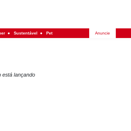
her
Sustentável
Pet
Anuncie
n está lançando