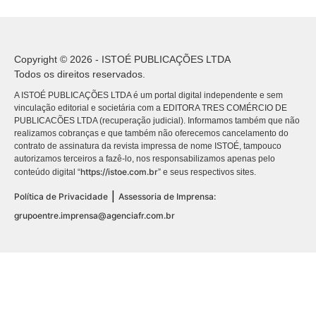
Copyright © 2026 - ISTOÉ PUBLICAÇÕES LTDA
Todos os direitos reservados.
A ISTOÉ PUBLICAÇÕES LTDA é um portal digital independente e sem
vinculação editorial e societária com a EDITORA TRES COMÉRCIO DE
PUBLICACÕES LTDA (recuperação judicial). Informamos também que não
realizamos cobranças e que também não oferecemos cancelamento do
contrato de assinatura da revista impressa de nome ISTOÉ, tampouco
autorizamos terceiros a fazê-lo, nos responsabilizamos apenas pelo
https://istoe.com.br
conteúdo digital “
” e seus respectivos sites.
|
Política de Privacidade
Assessoria de Imprensa:
grupoentre.imprensa@agenciafr.com.br