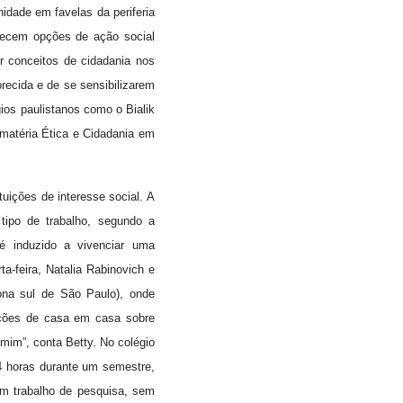
idade em favelas da periferia
erecem opções de ação social
er conceitos de cidadania nos
ecida e de se sensibilizarem
ios paulistanos como o Bialik
a matéria Ética e Cidadania em
tuições de interesse social. A
tipo de trabalho, segundo a
é induzido a vivenciar uma
a-feira, Natalia Rabinovich e
ona sul de São Paulo), onde
mações de casa em casa sobre
 mim”, conta Betty. No colégio
4 horas durante um semestre,
um trabalho de pesquisa, sem