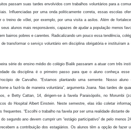
uitos passam suas tardes envolvidos com trabalhos voluntários para a comun
iais. Influenciadas por uma onda politicamente correta, essas escolas of
r o treino de vôlei, por exemplo, por uma visita a asilos. Além de fortalec
 seus alunos mais responsáveis, capazes de ajudar a população menos favor
em bairros pobres e carentes. Radicalizando um pouco essa tendência, colég
de transformar o serviço voluntário em disciplina obrigatória e instituíram 
ira série do ensino médio do colégio Bialik passaram a atuar com três insti
iedade da disciplina é o primeiro passo para que o aluno conheça esse 
Procópio de Carvalho. “Estamos plantando uma semente. Nosso aluno 
orne a fazê-la de maneira voluntária”, argumenta Joana. Nas tardes de quart
s, e Betty Cattan, 14, dirigem-se à favela Paraisópolis, no Morumbi (z
os do Hospital Albert Einstein. Neste semestre, elas irão coletar infor
 frequentes. “Escolhi o trabalho na favela por ser uma realidade distante de
 do segundo ano devem cumprir um “estágio participativo” de pelo menos 2
s recebem a contribuição dos estagiários. Os alunos têm a opção de fazer 