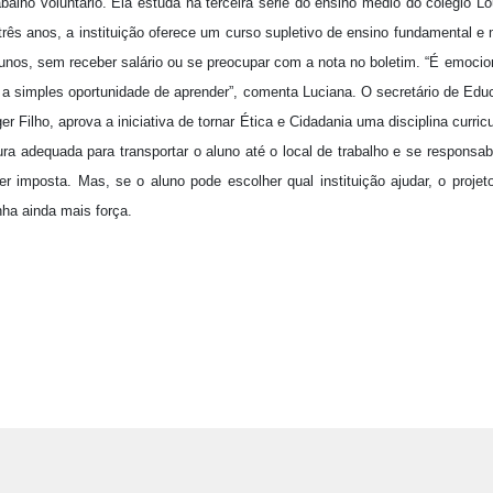
abalho voluntário. Ela estuda na terceira série do ensino médio do colégio
três anos, a instituição oferece um curso supletivo de ensino fundamental e
unos, sem receber salário ou se preocupar com a nota no boletim. “É emoci
a simples oportunidade de aprender”, comenta Luciana. O secretário de Edu
 Filho, aprova a iniciativa de tornar Ética e Cidadania uma disciplina curricu
ura adequada para transportar o aluno até o local de trabalho e se responsab
er imposta. Mas, se o aluno pode escolher qual instituição ajudar, o projet
nha ainda mais força.