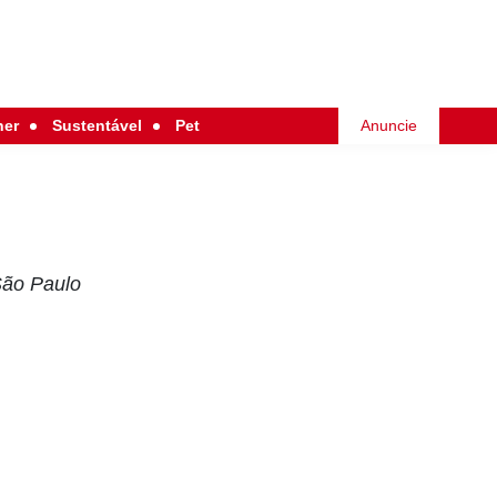
her
Sustentável
Pet
Anuncie
 São Paulo