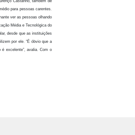
 Lourenço Castanho, também de
 médio para pessoas carentes.
onante ver as pessoas olhando
cação Média e Tecnológica do
lar, desde que as instituições
ilizem por ele. “É óbvio que a
o é excelente”, avalia. Com o