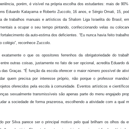
eriência, porém, é visível na própria escolha dos estudantes: mais de 90% p
ens Eduardo Katayama e Roberto Zuccolo, 16 anos, e Sérgio Omati, 15, po
na de trabalhos manuais e artísticos da Shalom Liga Israelita do Brasil, e
 mentais a ocupar o seu tempo pintando, confeccionando velas ou coloca
fortalecimento da auto-estima dos deficientes. “Eu nunca havia feito trabalho 
no colégio”, reconhece Zuccolo.
 exatamente o que os opositores ferrenhos da obrigatoriedade do trabalh
 entre outras coisas, justamente no fato de ser opcional, acredita Eduardo d
 das Graças. “É função da escola oferecer o maior número possível de ativi
ar quem precisa por interesse próprio, não porque o professor mandou
ojetos oferecidos pela escola à comunidade. Eventos artísticos e científico
oenças sexualmente transmissíveis são apenas parte do menu engajado prop
dar a sociedade de forma prazerosa, escolhendo a atividade com a qual mai
o por Silva parece ser o principal motivo pelo qual brilham os olhos da 