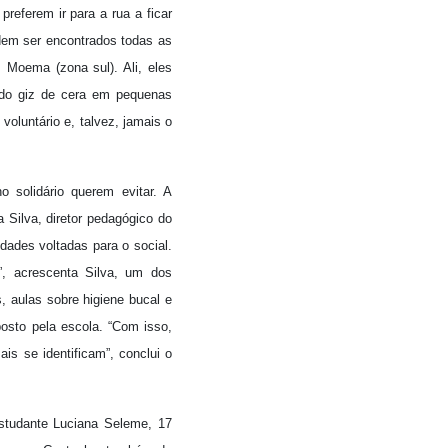
referem ir para a rua a ficar
dem ser encontrados todas as
m Moema (zona sul). Ali, eles
ndo giz de cera em pequenas
voluntário e, talvez, jamais o
o solidário querem evitar. A
a Silva, diretor pedagógico do
dades voltadas para o social.
”, acrescenta Silva, um dos
s, aulas sobre higiene bucal e
osto pela escola. “Com isso,
s se identificam”, conclui o
estudante Luciana Seleme, 17