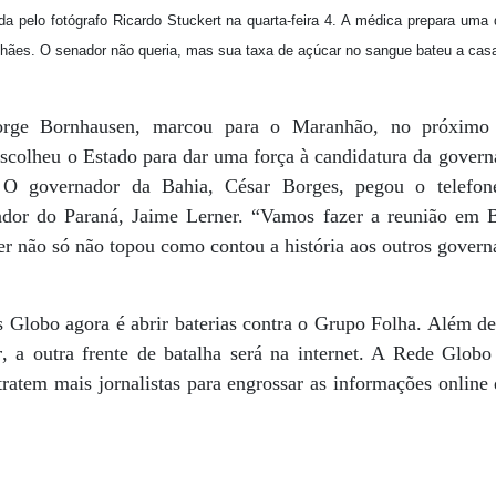
da pelo fotógrafo Ricardo Stuckert na quarta-feira 4. A médica prepara uma
hães. O senador não queria, mas sua taxa de açúcar no sangue bateu a cas
orge Bornhausen, marcou para o Maranhão, no próximo 
Escolheu o Estado para dar uma força à candidatura da gover
. O governador da Bahia, César Borges, pegou o telefo
dor do Paraná, Jaime Lerner. “Vamos fazer a reunião em Bra
r não só não topou como contou a história aos outros govern
Globo agora é abrir baterias contra o Grupo Folha. Além de
r
, a outra frente de batalha será na internet. A Rede Glob
ntratem mais jornalistas para engrossar as informações onlin