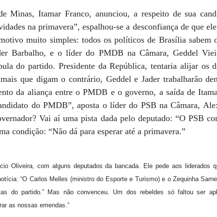
e Minas, Itamar Franco, anunciou, a respeito de sua candi
idades na primavera”, espalhou-se a desconfiança de que ele
ivo muito simples: todos os políticos de Brasília sabem o
der Barbalho, e o líder do PMDB na Câmara, Geddel Viei
la do partido. Presidente da República, tentaria alijar os d
 mais que digam o contrário, Geddel e Jader trabalharão den
ento da aliança entre o PMDB e o governo, a saída de Itamar
 candidato do PMDB”, aposta o líder do PSB na Câmara, Ale
governador? Vai aí uma pista dada pelo deputado: “O PSB con
ma condição: “Não dá para esperar até a primavera.”
cio Oliveira, com alguns deputados da bancada. Ele pede aos liderados 
tícia: “O Carlos Melles (ministro do Esporte e Turismo) e o Zequinha Sarn
tas do partido.” Mas não convenceu. Um dos rebeldes só faltou ser ap
erar as nossas emendas.”