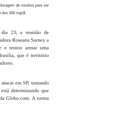
 dosagem de insulina para ser
a dos 400 mg/dl.
dia 23, a reunião de
nadora Roseana Sarney a
ne e tentou armar uma
sília, que é território
adores.
 atacar em SP, tentando
o está determinando que
e da Globo.com. A turma