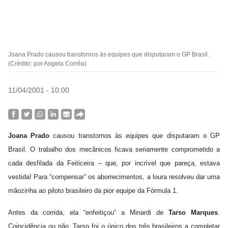
Joana Prado causou transtornos às equipes que disputaram o GP Brasil.
(Crédito: por Angela Corrêa)
11/04/2001 - 10:00
Joana Prado
causou transtornos às equipes que disputaram o GP
Brasil. O trabalho dos mecânicos ficava seriamente comprometido a
cada desfilada da Feiticeira – que, por incrível que pareça, estava
vestida! Para “compensar” os aborrecimentos, a loura resolveu dar uma
mãozinha ao piloto brasileiro da pior equipe da Fórmula 1.
Antes da corrida, ela “enfeitiçou” a Minardi de
Tarso
Marques
.
Coincidência ou não, Tarso foi o único dos três brasileiros a completar