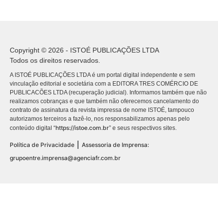
Copyright © 2026 - ISTOÉ PUBLICAÇÕES LTDA
Todos os direitos reservados.
A ISTOÉ PUBLICAÇÕES LTDA é um portal digital independente e sem
vinculação editorial e societária com a EDITORA TRES COMÉRCIO DE
PUBLICACÕES LTDA (recuperação judicial). Informamos também que não
realizamos cobranças e que também não oferecemos cancelamento do
contrato de assinatura da revista impressa de nome ISTOÉ, tampouco
autorizamos terceiros a fazê-lo, nos responsabilizamos apenas pelo
https://istoe.com.br
conteúdo digital “
” e seus respectivos sites.
|
Política de Privacidade
Assessoria de Imprensa:
grupoentre.imprensa@agenciafr.com.br