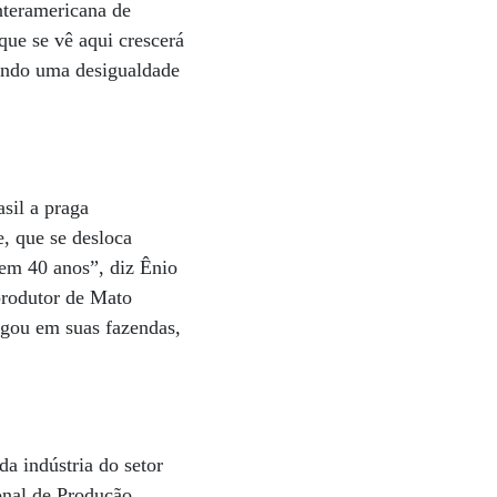
Interamericana de
ue se vê aqui crescerá
ando uma desigualdade
sil a praga
e, que se desloca
 em 40 anos”, diz Ênio
 produtor de Mato
jogou em suas fazendas,
da indústria do setor
onal de Produção