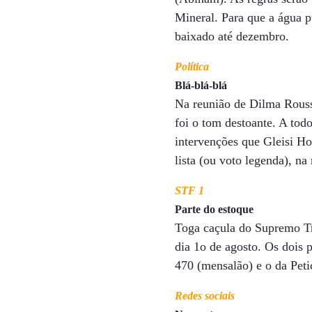
Mineral. Para que a água pu
baixado até dezembro.
Política
Blá-blá-blá
Na reunião de Dilma Rousse
foi o tom destoante. A tod
intervenções que Gleisi Ho
lista (ou voto legenda), n
STF 1
Parte do estoque
Toga caçula do Supremo Tri
dia 1o de agosto. Os dois 
470 (mensalão) e o da Pet
Redes sociais