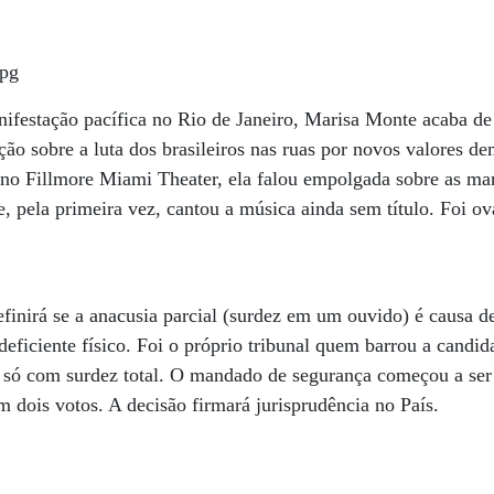
anifestação pacífica no Rio de Janeiro, Marisa Monte acaba 
o sobre a luta dos brasileiros nas ruas por novos valores d
o Fillmore Miami Theater, ela falou empolgada sobre as man
e, pela primeira vez, cantou a música ainda sem título. Foi o
finirá se a anacusia parcial (surdez em um ouvido) é causa d
deficiente físico. Foi o próprio tribunal quem barrou a candi
 só com surdez total. O mandado de segurança começou a ser 
m dois votos. A decisão firmará jurisprudência no País.