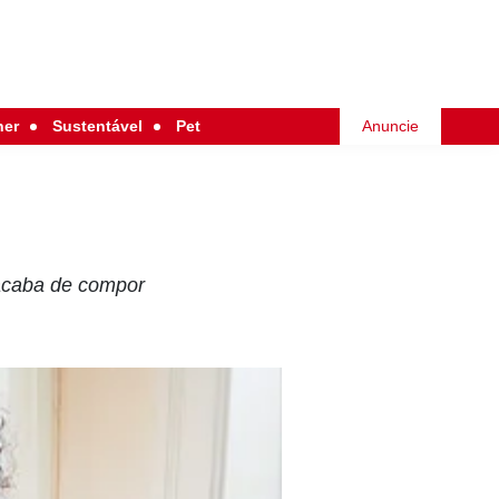
her
Sustentável
Pet
Anuncie
 acaba de compor