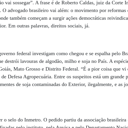
ão vai sossegar”. A frase é de Roberto Caldas, juiz da Corte 
O advogado brasileiro vai além: o movimento por reformas q
onde também começam a surgir ações democráticas reivindic
r. Em outras palavras, direitos sociais, já.
governo federal investigam como chegou e se espalha pelo Bra
e destrói lavouras de algodão, milho e soja no País. A espéci
 Goiás, Mato Grosso e Distrito Federal. “É a pior coisa que vi
al de Defesa Agropecuária. Entre os suspeitos está um grande
sementes de soja contaminadas do Exterior, ilegalmente, e as 
r o selo do Inmetro. O pedido partiu da associação brasileira 
fixadas pelo instituto, pela Anvisa e pelo Departamento Naci