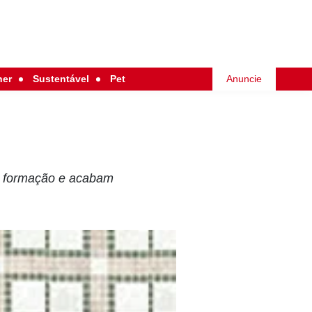
her
Sustentável
Pet
Anuncie
or formação e acabam