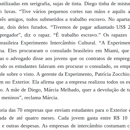
utilizadas em serigrafia, sujas de tinta. Diego tinha de mist
 luvas. “Tive vários pequenos cortes nas mãos e aquilo a
rês amigos, todos submetidos a trabalho escravo. No apart
ar, dois deles furados. “Tivemos de pagar adiantado US$ 2
pregador”, diz o rapaz. “É trabalho escravo.” Os rapaze
rasileira Experimento Intercâmbio Cultural. “A Experim
a. Eles procuraram o consulado brasileiro em Miami, que
s o advogado disse aos jovens que os contratos de emprego
ando os estudantes falavam em procurar o consulado, os em
le sobre o visto. A gerente da Experimento, Patrícia Zocchio
m no Exterior. Ela afirma que a empresa realizou todos os es
ho. A mãe de Diego, Márcia Melhado, quer a devolução de t
s meninos”, reclama Márcia.
oria das 70 empresas que enviam estudantes para o Exterio
ada de até quatro meses. Cada jovem gasta entre R$ 10
a e outras despesas. As empresas de intercâmbio costumam 