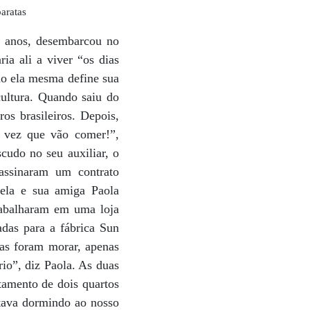
baratas
21 anos, desembarcou no
a ali a viver “os dias
mo ela mesma define sua
cultura. Quando saiu do
os brasileiros. Depois,
 vez que vão comer!”,
udo no seu auxiliar, o
assinaram um contrato
ela e sua amiga Paola
rabalharam em uma loja
das para a fábrica Sun
as foram morar, apenas
io”, diz Paola. As duas
tamento de dois quartos
stava dormindo ao nosso