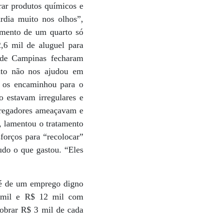
urar produtos químicos e
rdia muito nos olhos”,
amento de um quarto só
,6 mil de aluguel para
s de Campinas fecharam
ento não nos ajudou em
 os encaminhou para o
 estavam irregulares e
pregadores ameaçavam e
, lamentou o tratamento
forços para “recolocar”
udo o que gastou. “Eles
r é de um emprego digno
 mil e R$ 12 mil com
cobrar R$ 3 mil de cada