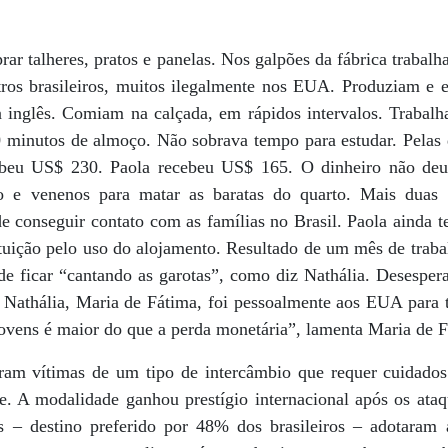
ar talheres, pratos e panelas. Nos galpões da fábrica traba
tros brasileiros, muitos ilegalmente nos EUA. Produziam e
 inglês. Comiam na calçada, em rápidos intervalos. Trabal
30 minutos de almoço. Não sobrava tempo para estudar. Pelas
cebeu US$ 230. Paola recebeu US$ 165. O dinheiro não deu
o e venenos para matar as baratas do quarto. Mais duas 
de conseguir contato com as famílias no Brasil. Paola ainda 
tuição pelo uso do alojamento. Resultado de um mês de trab
de ficar “cantando as garotas”, como diz Nathália. Desesper
 Nathália, Maria de Fátima, foi pessoalmente aos EUA para tr
jovens é maior do que a perda monetária”, lamenta Maria de 
ram vítimas de um tipo de intercâmbio que requer cuidados
e. A modalidade ganhou prestígio internacional após os ataqu
 – destino preferido por 48% dos brasileiros – adotaram a