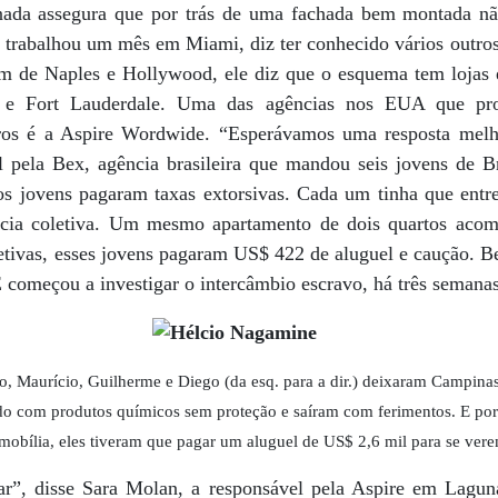
nada assegura que por trás de uma fachada bem montada n
 trabalhou um mês em Miami, diz ter conhecido vários outros
m de Naples e Hollywood, ele diz que o esquema tem loja
r e Fort Lauderdale. Uma das agências nos EUA que pro
iros é a Aspire Wordwide. “Esperávamos uma resposta melh
l pela Bex, agência brasileira que mandou seis jovens de B
s jovens pagaram taxas extorsivas. Cada um tinha que entr
ência coletiva. Um mesmo apartamento de dois quartos acom
tivas, esses jovens pagaram US$ 422 de aluguel e caução. 
começou a investigar o intercâmbio escravo, há três semanas
, Maurício, Guilherme e Diego (da esq. para a dir.) deixaram Campinas 
o com produtos químicos sem proteção e saíram com ferimentos. E po
obília, eles tiveram que pagar um aluguel de US$ 2,6 mil para se vere
r”, disse Sara Molan, a responsável pela Aspire em Laguna