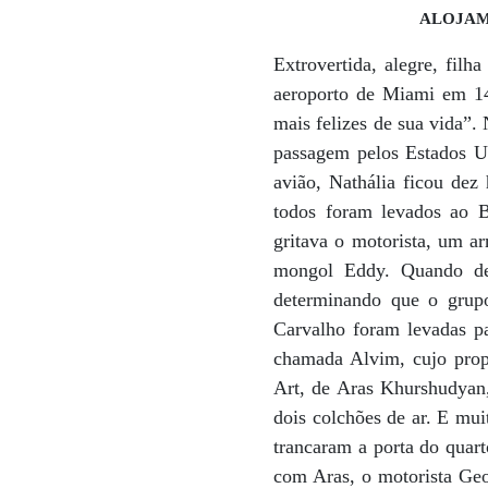
ALOJA
Extrovertida, alegre, fil
aeroporto de Miami em 14
mais felizes de sua vida”.
passagem pelos Estados Un
avião, Nathália ficou dez
todos foram levados ao 
gritava o motorista, um 
mongol Eddy. Quando dei
determinando que o grup
Carvalho foram levadas p
chamada Alvim, cujo prop
Art, de Aras Khurshudyan
dois colchões de ar. E mui
trancaram a porta do quart
com Aras, o motorista Geo