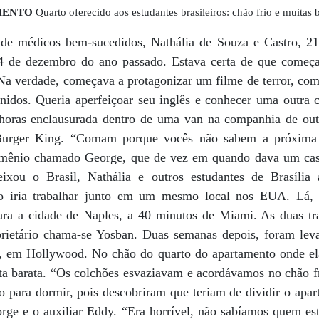
MENTO
Quarto oferecido aos estudantes brasileiros: chão frio e muitas 
ha de médicos bem-sucedidos, Nathália de Souza e Castro, 
 de dezembro do ano passado. Estava certa de que começari
 Na verdade, começava a protagonizar um filme de terror, co
idos. Queria aperfeiçoar seu inglês e conhecer uma outra 
 horas enclausurada dentro de uma van na companhia de outr
Burger King. “Comam porque vocês não sabem a próxima
armênio chamado George, que de vez em quando dava um casc
xou o Brasil, Nathália e outros estudantes de Brasília 
o iria trabalhar junto em um mesmo local nos EUA. Lá, 
ara a cidade de Naples, a 40 minutos de Miami. As duas t
rietário chama-se Yosban. Duas semanas depois, foram leva
, em Hollywood. No chão do quarto do apartamento onde el
ta barata. “Os colchões esvaziavam e acordávamos no chão fr
o para dormir, pois descobriram que teriam de dividir o apar
rge e o auxiliar Eddy. “Era horrível, não sabíamos quem e