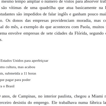
ao mesmo tempo ampliar o número de vistos para absorver tra
s são vítimas de uma quadrilha que atua basicamente na
studantes são impedidos de falar inglês e ganham pouco ma
ino. Os donos das empresas providenciam moradia, mas co
inal do mês, a exemplo do que aconteceu com Paola, muitos
ma envolve empresas de sete cidades da Flórida, segundo o
s.
 Estados Unidos para aperfeiçoar
utra cultura, mas acabou
is, submetida a 11 horas
 que pagar para poder
a o Brasil
 anos, de Campinas, no interior paulista, chegou a Miami 
terceiro desistiu do emprego. Ele trabalhava numa fábrica 