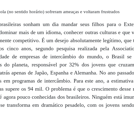
ola (no sentido horário) sofreram ameaças e voltaram frustrados
brasileiras sonham um dia mandar seus filhos para o Exte
 dominar mais de um idioma, conhecer outras culturas e que v
mente competitivo. É um desejo absolutamente legítimo, que 
os cinco anos, segundo pesquisa realizada pela Associat
idade de empresas de intercâmbio do mundo, o Brasil se
es do planeta, responsável por 32% dos jovens que cruz
atrás apenas de Japão, Espanha e Alemanha. No ano passado
ís em programas de intercâmbio. Para este ano, a estimati
mas supere os 94 mil. O problema é que o crescimento desse
é agora pouco conhecidas dos brasileiros. Ninguém está imune
se transforma em dramático pesadelo, com os jovens sendo