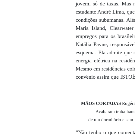
jovem, só de taxas. Mas 
estudante André Lima, que
condições subumanas. Alé
Maria Island, Clearwate
empregos para os brasile
Natália Payne, responsáve
esquema. Ela admite que o
energia elétrica na resid
Mesmo em residências cole
convênio assim que ISTOÉ 
MÃOS CORTADAS
Rogério
Acabaram trabalhand
de um dormitório e sem m
“Não tenho o que comenta