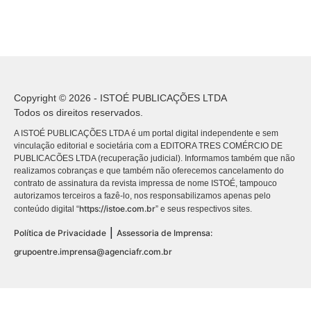
Copyright © 2026 - ISTOÉ PUBLICAÇÕES LTDA
Todos os direitos reservados.
A ISTOÉ PUBLICAÇÕES LTDA é um portal digital independente e sem
vinculação editorial e societária com a EDITORA TRES COMÉRCIO DE
PUBLICACÕES LTDA (recuperação judicial). Informamos também que não
realizamos cobranças e que também não oferecemos cancelamento do
contrato de assinatura da revista impressa de nome ISTOÉ, tampouco
autorizamos terceiros a fazê-lo, nos responsabilizamos apenas pelo
https://istoe.com.br
conteúdo digital “
” e seus respectivos sites.
|
Política de Privacidade
Assessoria de Imprensa:
grupoentre.imprensa@agenciafr.com.br