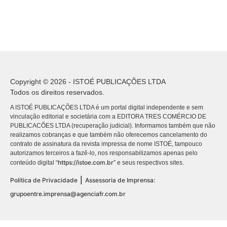
Copyright © 2026 - ISTOÉ PUBLICAÇÕES LTDA
Todos os direitos reservados.
A ISTOÉ PUBLICAÇÕES LTDA é um portal digital independente e sem
vinculação editorial e societária com a EDITORA TRES COMÉRCIO DE
PUBLICACÕES LTDA (recuperação judicial). Informamos também que não
realizamos cobranças e que também não oferecemos cancelamento do
contrato de assinatura da revista impressa de nome ISTOÉ, tampouco
autorizamos terceiros a fazê-lo, nos responsabilizamos apenas pelo
https://istoe.com.br
conteúdo digital “
” e seus respectivos sites.
|
Política de Privacidade
Assessoria de Imprensa:
grupoentre.imprensa@agenciafr.com.br