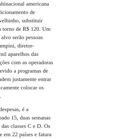
ltinacional americana
ndicionamento de
elhinho, substituir
em torno de R$ 120. Um
 alvo serão pessoas
ampini, diretor-
 mil aparelhos das
ações com as operadoras
devido a programas de
endem justamente entrar
sicamente colocar os
.
despesas, é a
bado 15, duas semanas
 das classes C e D. Os
e em 22 países e fatura