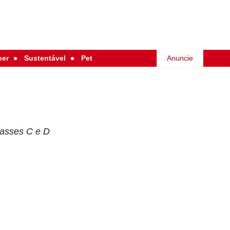
her
Sustentável
Pet
Anuncie
lasses C e D