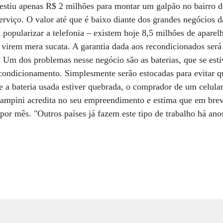
vestiu apenas R$ 2 milhões para montar um galpão no bairro 
erviço. O valor até que é baixo diante dos grandes negócios 
popularizar a telefonia – existem hoje 8,5 milhões de aparelh
s virem mera sucata. A garantia dada aos recondicionados será
 Um dos problemas nesse negócio são as baterias, que se est
condicionamento. Simplesmente serão estocadas para evitar qu
 a bateria usada estiver quebrada, o comprador de um celula
ampini acredita no seu empreendimento e estima que em brev
or mês. "Outros países já fazem este tipo de trabalho há anos