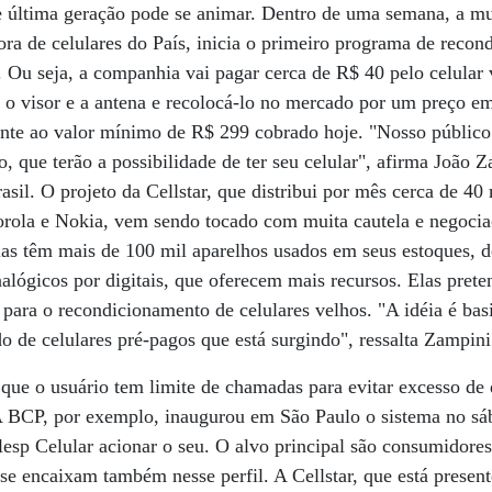
de última geração pode se animar. Dentro de uma semana, a mu
dora de celulares do País, inicia o primeiro programa de reco
. Ou seja, a companhia vai pagar cerca de R$ 40 pelo celular v
, o visor e a antena e recolocá-lo no mercado por um preço 
ente ao valor mínimo de R$ 299 cobrado hoje. "Nosso público
 que terão a possibilidade de ter seu celular", afirma João Z
asil. O projeto da Cellstar, que distribui por mês cerca de 40
rola e Nokia, vem sendo tocado com muita cautela e negoci
elas têm mais de 100 mil aparelhos usados em seus estoques, 
analógicos por digitais, que oferecem mais recursos. Elas pret
 para o recondicionamento de celulares velhos. "A idéia é ba
de celulares pré-pagos que está surgindo", ressalta Zampini
 que o usuário tem limite de chamadas para evitar excesso de 
 BCP, por exemplo, inaugurou em São Paulo o sistema no sá
lesp Celular acionar o seu. O alvo principal são consumidores
se encaixam também nesse perfil. A Cellstar, que está present