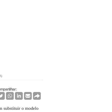
A)
mpartilhar:
m substituir o modelo