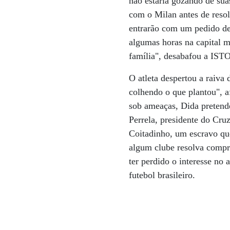
não estaria gozando de sua
com o Milan antes de reso
entrarão com um pedido de 
algumas horas na capital m
família", desabafou a IST
O atleta despertou a raiva 
colhendo o que plantou", a
sob ameaças, Dida pretende
Perrela, presidente do Cruz
Coitadinho, um escravo que
algum clube resolva compra
ter perdido o interesse no
futebol brasileiro.