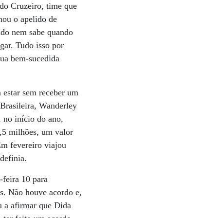
a do Cruzeiro, time que
hou o apelido de
sado nem sabe quando
gar. Tudo isso por
 sua bem-sucedida
a estar sem receber um
 Brasileira, Wanderley
 no início do ano,
,5 milhões, um valor
Em fevereiro viajou
definia.
feira 10 para
es. Não houve acordo e,
u a afirmar que Dida