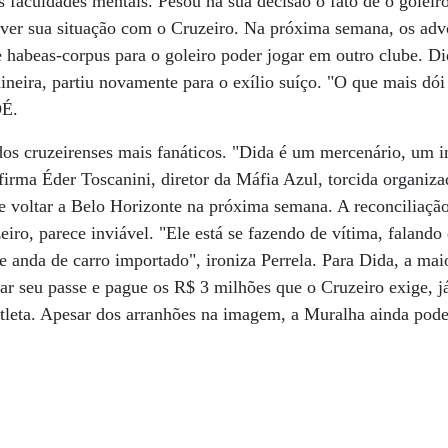
s faculdades mentais. Pesou na sua decisão o fato de o goleiro
lver sua situação com o Cruzeiro. Na próxima semana, os ad
habeas-corpus para o goleiro poder jogar em outro clube. Di
ineira, partiu novamente para o exílio suíço. "O que mais dói 
OÉ.
dos cruzeirenses mais fanáticos. "Dida é um mercenário, um in
firma Éder Toscanini, diretor da Máfia Azul, torcida organi
 voltar a Belo Horizonte na próxima semana. A reconciliação
eiro, parece inviável. "Ele está se fazendo de vítima, falando
 anda de carro importado", ironiza Perrela. Para Dida, a mai
r seu passe e pague os R$ 3 milhões que o Cruzeiro exige, j
 atleta. Apesar dos arranhões na imagem, a Muralha ainda pode