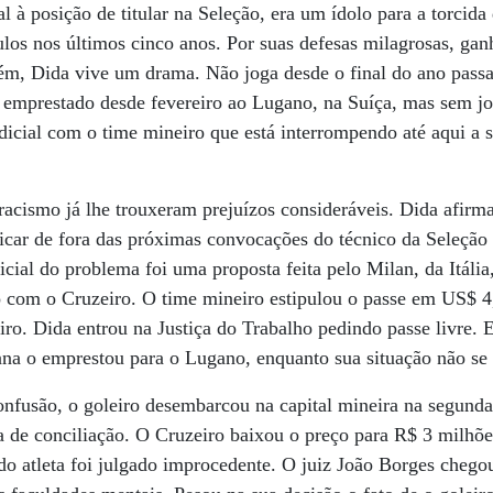
al à posição de titular na Seleção, era um ídolo para a torcid
tulos nos últimos cinco anos. Por suas defesas milagrosas, gan
ém, Dida vive um drama. Não joga desde o final do ano pas
 emprestado desde fevereiro ao Lugano, na Suíça, mas sem jo
dicial com o time mineiro que está interrompendo até aqui a
racismo já lhe trouxeram prejuízos consideráveis. Dida afirm
ficar de fora das próximas convocações do técnico da Seleção
ial do problema foi uma proposta feita pelo Milan, da Itália,
o com o Cruzeiro. O time mineiro estipulou o passe em US$ 4
eiro. Dida entrou na Justiça do Trabalho pedindo passe livre. 
iana o emprestou para o Lugano, enquanto sua situação não se 
nfusão, o goleiro desembarcou na capital mineira na segunda-
a de conciliação. O Cruzeiro baixou o preço para R$ 3 milhõ
 do atleta foi julgado improcedente. O juiz João Borges chego