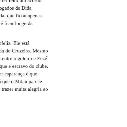
 ter feito um acordo
vogados de Dida
da, que ficou apenas
é ficar longe da
feliz. Ele está
zada do Cruzeiro. Mesmo
 entre o goleiro e Zezé
 que é escravo do clube.
or esperança é que
á que o Milan parece
 trazer muita alegria ao