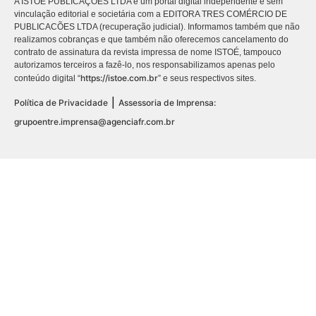
A ISTOÉ PUBLICAÇÕES LTDA é um portal digital independente e sem
vinculação editorial e societária com a EDITORA TRES COMÉRCIO DE
PUBLICACÕES LTDA (recuperação judicial). Informamos também que não
realizamos cobranças e que também não oferecemos cancelamento do
contrato de assinatura da revista impressa de nome ISTOÉ, tampouco
autorizamos terceiros a fazê-lo, nos responsabilizamos apenas pelo
https://istoe.com.br
conteúdo digital “
” e seus respectivos sites.
|
Política de Privacidade
Assessoria de Imprensa:
grupoentre.imprensa@agenciafr.com.br