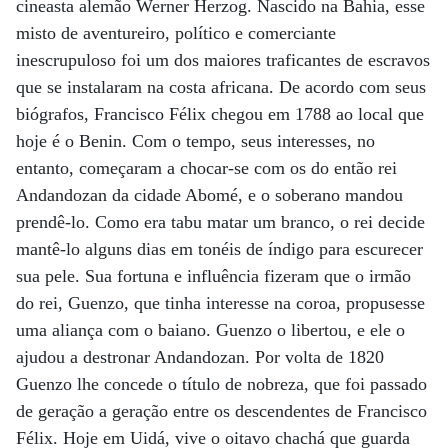
cineasta alemão Werner Herzog. Nascido na Bahia, esse
misto de aventureiro, político e comerciante
inescrupuloso foi um dos maiores traficantes de escravos
que se instalaram na costa africana. De acordo com seus
biógrafos, Francisco Félix chegou em 1788 ao local que
hoje é o Benin. Com o tempo, seus interesses, no
entanto, começaram a chocar-se com os do então rei
Andandozan da cidade Abomé, e o soberano mandou
prendê-lo. Como era tabu matar um branco, o rei decide
mantê-lo alguns dias em tonéis de índigo para escurecer
sua pele. Sua fortuna e influência fizeram que o irmão
do rei, Guenzo, que tinha interesse na coroa, propusesse
uma aliança com o baiano. Guenzo o libertou, e ele o
ajudou a destronar Andandozan. Por volta de 1820
Guenzo lhe concede o título de nobreza, que foi passado
de geração a geração entre os descendentes de Francisco
Félix. Hoje em Uidá, vive o oitavo chachá que guarda