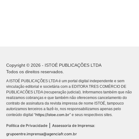
Copyright © 2026 - ISTOÉ PUBLICAÇÕES LTDA
Todos os direitos reservados.
A ISTOÉ PUBLICAÇÕES LTDA é um portal digital independente e sem
vinculação editorial e societária com a EDITORA TRES COMÉRCIO DE
PUBLICACÕES LTDA (recuperação judicial). Informamos também que não
realizamos cobranças e que também não oferecemos cancelamento do
contrato de assinatura da revista impressa de nome ISTOÉ, tampouco
autorizamos terceiros a fazê-lo, nos responsabilizamos apenas pelo
https://istoe.com.br
conteúdo digital “
” e seus respectivos sites.
|
Política de Privacidade
Assessoria de Imprensa:
grupoentre.imprensa@agenciafr.com.br